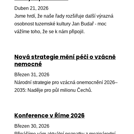
Pr
Duben 21, 2026
O ná
Jsme hrdí, že naše řady rozšiřuje další výrazná
osobnost tuzemské kultury Jan Budař - moc
Ak
vážíme toho, že se k nám připojil.
Po
Mé
Nová strategie mění péči o vzácně
Po
nemocné
dárc
Březen 31, 2026
Do
Národní strategie pro vzácná onemocnění 2026–
Ko
2035: Naděje pro půl milionu Čechů.
Kont
Konference v Říme 2026
Březen 30, 2026
Přinášíme vám aktuální poznatky z mezinárodní