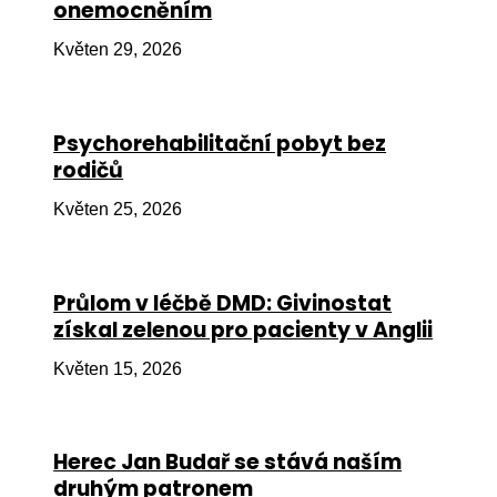
onemocněním
Ko
Květen 29, 2026
Výz
No
Psychorehabilitační pobyt bez
Re
rodičů
Aktiv
Květen 25, 2026
Ak
Je
Průlom v léčbě DMD: Givinostat
získal zelenou pro pacienty v Anglii
Ve
Květen 15, 2026
Sv
sval
Od
Herec Jan Budař se stává naším
kon
druhým patronem