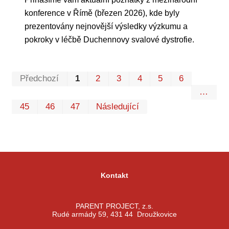
konference v Římě (březen 2026), kde byly
prezentovány nejnovější výsledky výzkumu a
pokroky v léčbě Duchennovy svalové dystrofie.
Prvn
Pos
Předchozí
1
2
3
4
5
6
…
45
46
47
Následující
Kontakt
PARENT PROJECT, z.s.
Rudé armády 59, 431 44 Droužkovice