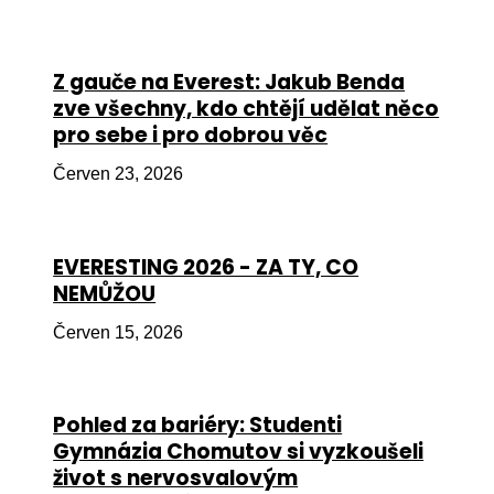
Péče
Od
Z gauče na Everest: Jakub Benda
por
zve všechny, kdo chtějí udělat něco
pro sebe i pro dobrou věc
Pé
kro
Červen 23, 2026
So
por
EVERESTING 2026 - ZA TY, CO
Er
NEMŮŽOU
Ps
Červen 15, 2026
péč
Re
Pohled za bariéry: Studenti
Re
Gymnázia Chomutov si vyzkoušeli
Nu
život s nervosvalovým