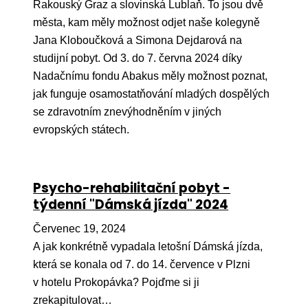
Pr
Rakouský Graz a slovinská Lublaň. To jsou dvě
města, kam měly možnost odjet naše kolegyně
O ná
Jana Kloboučková a Simona Dejdarová na
studijní pobyt. Od 3. do 7. června 2024 díky
Ak
Nadačnímu fondu Abakus měly možnost poznat,
Po
jak funguje osamostatňování mladých dospělých
se zdravotním znevýhodněním v jiných
Mé
evropských státech.
Po
dárc
Do
Psycho-rehabilitační pobyt -
týdenní "Dámská jízda" 2024
Ko
Červenec 19, 2024
Kont
A jak konkrétně vypadala letošní Dámská jízda,
která se konala od 7. do 14. července v Plzni
v hotelu Prokopávka? Pojďme si ji
zrekapitulovat…