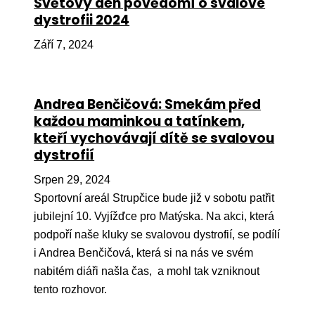
Světový den povědomí o svalové
dystrofii 2024
Péče
Září 7, 2024
Od
por
Pé
Andrea Benčičová: Smekám před
kro
každou maminkou a tatínkem,
So
kteří vychovávají dítě se svalovou
por
dystrofií
Er
Srpen 29, 2024
Sportovní areál Strupčice bude již v sobotu patřit
Ps
jubilejní 10. Vyjížďce pro Matýska. Na akci, která
péč
podpoří naše kluky se svalovou dystrofií, se podílí
Re
i Andrea Benčičová, která si na nás ve svém
Re
nabitém diáři našla čas, a mohl tak vzniknout
tento rozhovor.
Nu