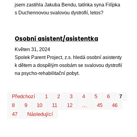
jsem zastihla Jakuba Bendu, tatínka syna Filípka
s Duchennovou svalovou dystrofií, letos?
Osobní asistent/asistentka
Květen 31, 2024
Spolek Parent Project, z.s. hledá osobní asistenty
k dětem a dospělým osobám se svalovou dystrofií
na psycho-rehabilitační pobyt.
Pr
Předchozí
1
2
3
4
5
6
7
P
8
9
10
11
12
…
45
46
47
Následující