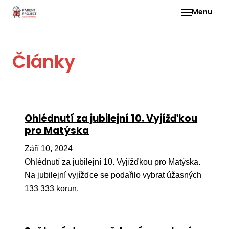
Menu
Pro 
Články
O ne
Pr
dia
In
Ohlédnutí za jubilejní 10. Vyjížďkou
DMD
pro Matýska
Ge
Září 10, 2024
Př
Ohlédnutí za jubilejní 10. Vyjížďkou pro Matýska.
Na jubilejní vyjížďce se podařilo vybrat úžasných
Li
133 333 korun.
Ne
one
dět