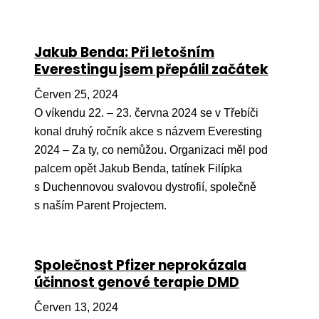
Jakub Benda: Při letošním
Everestingu jsem přepálil začátek
Červen 25, 2024
O víkendu 22. – 23. června 2024 se v Třebíči
konal druhý ročník akce s názvem Everesting
2024 – Za ty, co nemůžou. Organizaci měl pod
palcem opět Jakub Benda, tatínek Filípka
s Duchennovou svalovou dystrofií, společně
s naším Parent Projectem.
Společnost Pfizer neprokázala
účinnost genové terapie DMD
Červen 13, 2024