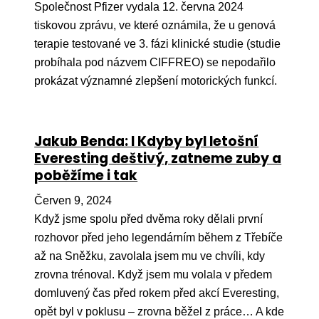
Společnost Pfizer vydala 12. června 2024
tiskovou zprávu, ve které oznámila, že u genová
terapie testované ve 3. fázi klinické studie (studie
probíhala pod názvem CIFFREO) se nepodařilo
prokázat významné zlepšení motorických funkcí.
Jakub Benda: I Kdyby byl letošní
Everesting deštivý, zatneme zuby a
poběžíme i tak
Červen 9, 2024
Když jsme spolu před dvěma roky dělali první
rozhovor před jeho legendárním během z Třebíče
až na Sněžku, zavolala jsem mu ve chvíli, kdy
zrovna trénoval. Když jsem mu volala v předem
domluvený čas před rokem před akcí Everesting,
opět byl v poklusu – zrovna běžel z práce… A kde