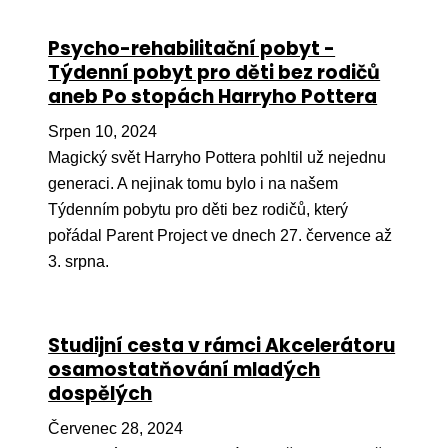
Ko
Psycho-rehabilitační pobyt -
Výz
Týdenní pobyt pro děti bez rodičů
aneb Po stopách Harryho Pottera
No
Srpen 10, 2024
Re
Magický svět Harryho Pottera pohltil už nejednu
generaci. A nejinak tomu bylo i na našem
Aktiv
Týdenním pobytu pro děti bez rodičů, který
Ak
pořádal Parent Project ve dnech 27. července až
Je
3. srpna.
Ve
Sv
Studijní cesta v rámci Akcelerátoru
sval
osamostatňování mladých
dospělých
Od
kon
Červenec 28, 2024