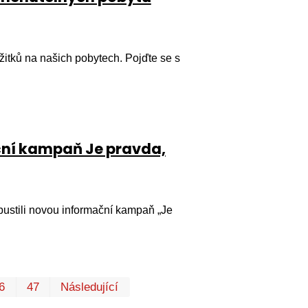
itků na našich pobytech. Pojďte se s
ační kampaň Je pravda,
ustili novou informační kampaň „Je
První
Poslední
6
47
Následující