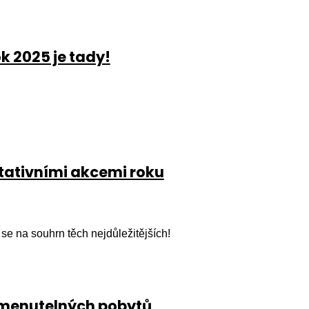
k 2025 je tady!
tativními akcemi roku
 se na souhrn těch nejdůležitějších!
omenutelných pobytů