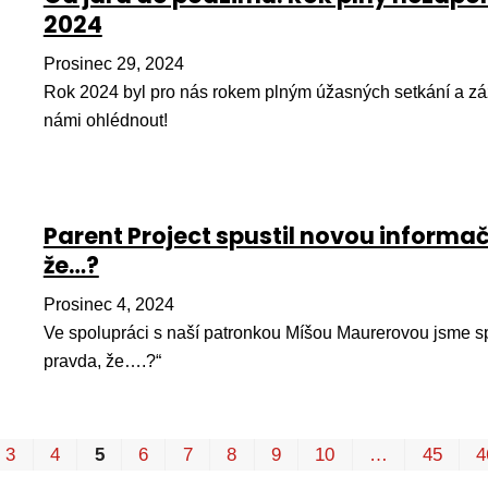
2024
Prosinec 29, 2024
Rok 2024 byl pro nás rokem plným úžasných setkání a záž
námi ohlédnout!
Parent Project spustil novou inform
že…?
Prosinec 4, 2024
Ve spolupráci s naší patronkou Míšou Maurerovou jsme sp
pravda, že….?“
3
4
5
6
7
8
9
10
…
45
4