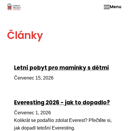
Menu
Pro 
Články
O ne
Pr
dia
In
Letní pobyt pro maminky s dětmi
DMD
Červenec 15, 2026
Ge
Př
Everesting 2026 - jak to dopadlo?
Li
Červenec 1, 2026
Ne
one
Kolikrát se podařilo zdolat Everest? Přečtěte si,
dět
jak dopadl letošní Everesting.