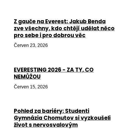
Péče
Od
Z gauče na Everest: Jakub Benda
por
zve všechny, kdo chtějí udělat něco
pro sebe i pro dobrou věc
Pé
kro
Červen 23, 2026
So
por
EVERESTING 2026 - ZA TY, CO
Er
NEMŮŽOU
Ps
Červen 15, 2026
péč
Re
Pohled za bariéry: Studenti
Re
Gymnázia Chomutov si vyzkoušeli
Nu
život s nervosvalovým