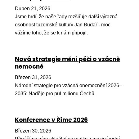
Pr
Duben 21, 2026
O ná
Jsme hrdí, že naše řady rozšiřuje další výrazná
osobnost tuzemské kultury Jan Budař - moc
Ak
vážíme toho, že se k nám připojil.
Po
Mé
Nová strategie mění péči o vzácně
Po
nemocné
dárc
Březen 31, 2026
Do
Národní strategie pro vzácná onemocnění 2026–
Ko
2035: Naděje pro půl milionu Čechů.
Kont
Konference v Říme 2026
Březen 30, 2026
Přinášíme vám aktuální poznatky z mezinárodní