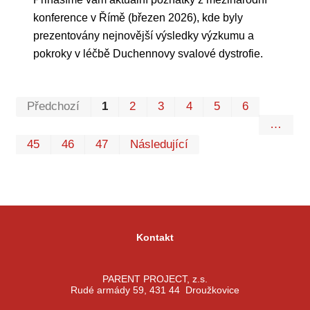
konference v Římě (březen 2026), kde byly
prezentovány nejnovější výsledky výzkumu a
pokroky v léčbě Duchennovy svalové dystrofie.
Prvn
Pos
Předchozí
1
2
3
4
5
6
…
45
46
47
Následující
Kontakt
PARENT PROJECT, z.s.
Rudé armády 59, 431 44 Droužkovice