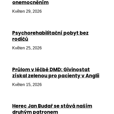
onemocněním
Ko
Květen 29, 2026
Výz
No
Psychorehabilitační pobyt bez
Re
rodičů
Aktiv
Květen 25, 2026
Ak
Je
Průlom v léčbě DMD: Givinostat
získal zelenou pro pacienty v Anglii
Ve
Květen 15, 2026
Sv
sval
Od
Herec Jan Budař se stává naším
kon
druhým patronem