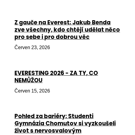
Péče
Od
Z gauče na Everest: Jakub Benda
por
zve všechny, kdo chtějí udělat něco
pro sebe i pro dobrou věc
Pé
kro
Červen 23, 2026
So
por
EVERESTING 2026 - ZA TY, CO
Er
NEMŮŽOU
Ps
Červen 15, 2026
péč
Re
Pohled za bariéry: Studenti
Re
Gymnázia Chomutov si vyzkoušeli
Nu
život s nervosvalovým