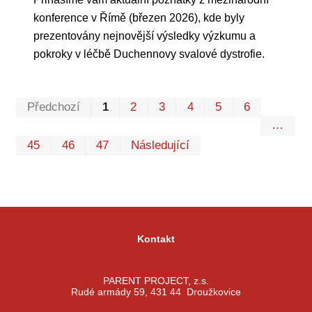
konference v Římě (březen 2026), kde byly
prezentovány nejnovější výsledky výzkumu a
pokroky v léčbě Duchennovy svalové dystrofie.
Prvn
Pos
Předchozí
1
2
3
4
5
6
…
45
46
47
Následující
Kontakt
PARENT PROJECT, z.s.
Rudé armády 59, 431 44 Droužkovice