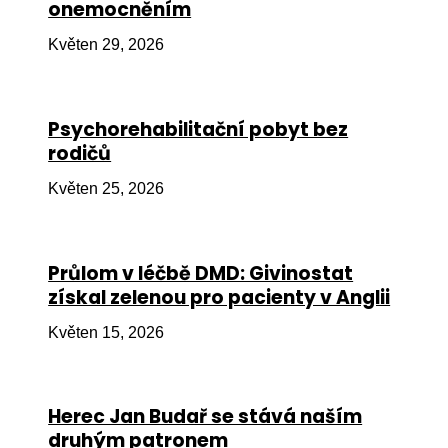
onemocněním
Ko
Květen 29, 2026
Výz
No
Psychorehabilitační pobyt bez
Re
rodičů
Aktiv
Květen 25, 2026
Ak
Je
Průlom v léčbě DMD: Givinostat
získal zelenou pro pacienty v Anglii
Ve
Květen 15, 2026
Sv
sval
Od
Herec Jan Budař se stává naším
kon
druhým patronem