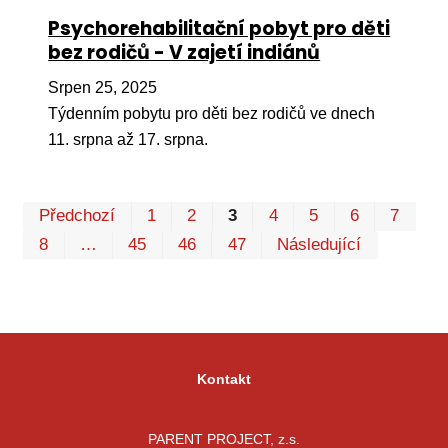
Psychorehabilitační pobyt pro děti
bez rodičů - V zajetí indiánů
Srpen 25, 2025
Týdenním pobytu pro děti bez rodičů ve dnech
11. srpna až 17. srpna.
Pr
Předchozí
1
2
3
4
5
6
7
P
8
…
45
46
47
Následující
Kontakt
PARENT PROJECT, z.s.