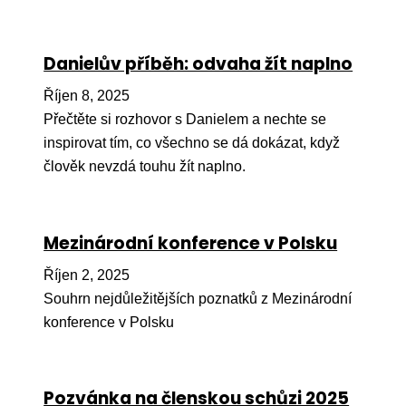
Péče
Danielův příběh: odvaha žít naplno
Od
por
Říjen 8, 2025
Pé
Přečtěte si rozhovor s Danielem a nechte se
kro
inspirovat tím, co všechno se dá dokázat, když
člověk nevzdá touhu žít naplno.
So
por
Er
Mezinárodní konference v Polsku
Ps
Říjen 2, 2025
péč
Souhrn nejdůležitějších poznatků z Mezinárodní
Re
konference v Polsku
Re
Nu
Pozvánka na členskou schůzi 2025