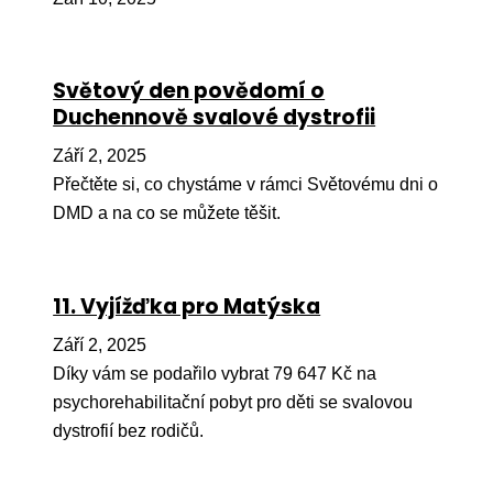
Pr
O ná
Světový den povědomí o
Ak
Duchennově svalové dystrofii
Po
Září 2, 2025
Mé
Přečtěte si, co chystáme v rámci Světovému dni o
DMD a na co se můžete těšit.
Po
dárc
Do
11. Vyjížďka pro Matýska
Ko
Září 2, 2025
Díky vám se podařilo vybrat 79 647 Kč na
Kont
psychorehabilitační pobyt pro děti se svalovou
dystrofií bez rodičů.