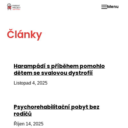
Menu
Pro 
Články
O ne
Pr
dia
In
Harampádí s příběhem pomohlo
DMD
dětem se svalovou dystrofií
Ge
Listopad 4, 2025
Př
Li
Psychorehabilitační pobyt bez
Ne
rodičů
one
dět
Říjen 14, 2025