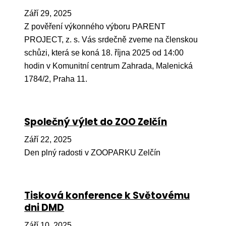
Ko
Září 29, 2025
Z pověření výkonného výboru PARENT
Výz
PROJECT, z. s. Vás srdečně zveme na členskou
No
schůzi, která se koná 18. října 2025 od 14:00
hodin v Komunitní centrum Zahrada, Malenická
Re
1784/2, Praha 11.
Aktiv
Ak
Společný výlet do ZOO Zelčín
Je
Září 22, 2025
Ve
Den plný radosti v ZOOPARKU Zelčín
Sv
sval
Tisková konference k Světovému
Od
dni DMD
kon
Září 10, 2025