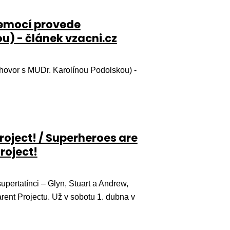
nemocí provede
u) - článek vzacni.cz
hovor s MUDr. Karolínou Podolskou) -
roject! / Superheroes are
roject!
supertatínci – Glyn, Stuart a Andrew,
arent Projectu. Už v sobotu 1. dubna v