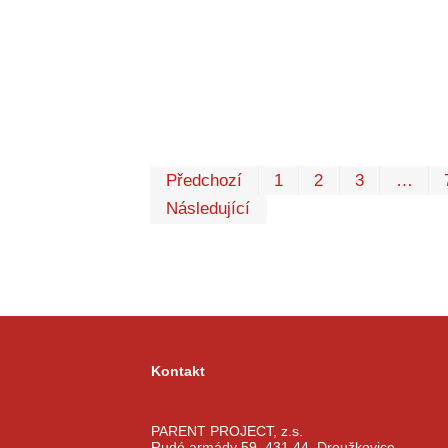
Předchozí
1
2
3
…
Následující
Kontakt
PARENT PROJECT, z.s.
Rudé armády 59, 431 44 Droužkovice