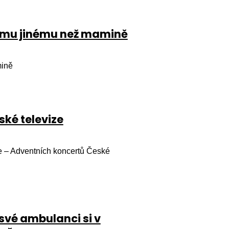
komu jinému než mamině
mině
ké televize
ce – Adventních koncertů České
své ambulanci si v