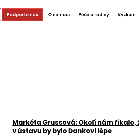
Podpořte nás
O nemoci
Péče o rodiny
Výzkum
Markéta Grussová: Okolí nám říkalo, že 
v ústavu by bylo Dankovi lépe