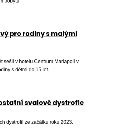
ím pobytu.
vý pro rodiny s malými
 sešli v hotelu Centrum Mariapoli v
iny s dětmi do 15 let.
ostatní svalové dystrofie
h dystrofií ze začátku roku 2023.