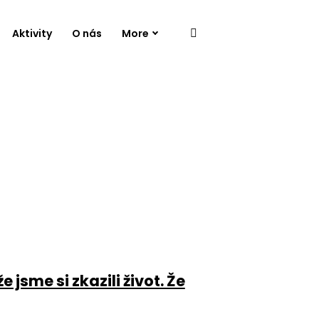
Aktivity
O nás
More
jsme si zkazili život. Že