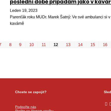
poslední době připadám jako v kavá
Leden 19, 2023
Parenťák roku MUDr. Marek Šatný: Ve své ambulanci si v
kavárně
7
8
9
10
11
12
13
14
15
16
Chcete se zapojit?
Sled
Podpořte nás
Staňte se členem spolku