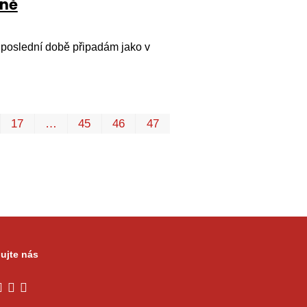
rně
 poslední době připadám jako v
První
Poslední
17
…
45
46
47
ujte nás