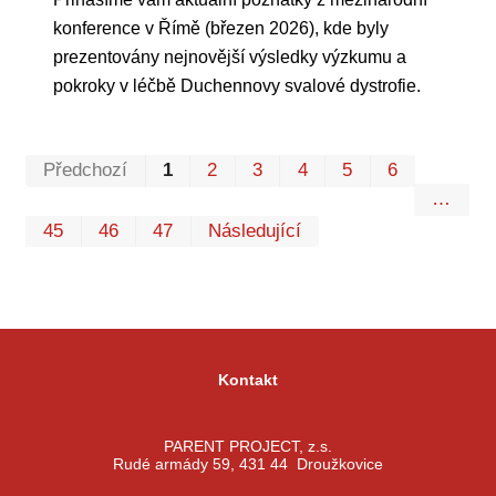
konference v Římě (březen 2026), kde byly
prezentovány nejnovější výsledky výzkumu a
pokroky v léčbě Duchennovy svalové dystrofie.
Prvn
Pos
Předchozí
1
2
3
4
5
6
…
45
46
47
Následující
Kontakt
PARENT PROJECT, z.s.
Rudé armády 59, 431 44 Droužkovice