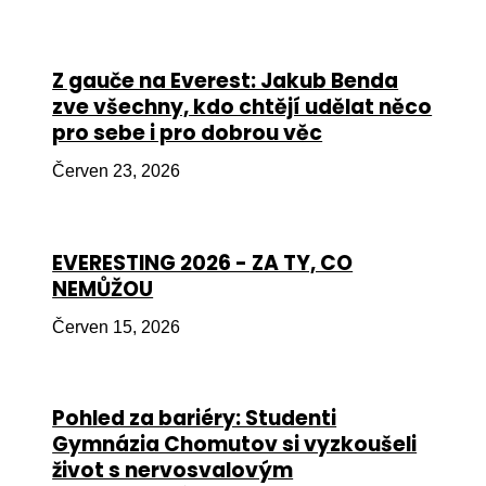
Péče
Od
Z gauče na Everest: Jakub Benda
por
zve všechny, kdo chtějí udělat něco
pro sebe i pro dobrou věc
Pé
kro
Červen 23, 2026
So
por
EVERESTING 2026 - ZA TY, CO
Er
NEMŮŽOU
Ps
Červen 15, 2026
péč
Re
Pohled za bariéry: Studenti
Re
Gymnázia Chomutov si vyzkoušeli
Nu
život s nervosvalovým