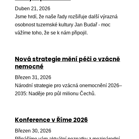
Pr
Duben 21, 2026
O ná
Jsme hrdí, že naše řady rozšiřuje další výrazná
osobnost tuzemské kultury Jan Budař - moc
Ak
vážíme toho, že se k nám připojil.
Po
Mé
Nová strategie mění péči o vzácně
Po
nemocné
dárc
Březen 31, 2026
Do
Národní strategie pro vzácná onemocnění 2026–
Ko
2035: Naděje pro půl milionu Čechů.
Kont
Konference v Říme 2026
Březen 30, 2026
Přinášíme vám aktuální poznatky z mezinárodní