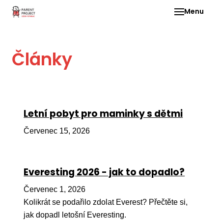
Menu
Pro 
Články
O ne
Pr
dia
In
Letní pobyt pro maminky s dětmi
DMD
Červenec 15, 2026
Ge
Př
Everesting 2026 - jak to dopadlo?
Li
Červenec 1, 2026
Ne
one
Kolikrát se podařilo zdolat Everest? Přečtěte si,
dět
jak dopadl letošní Everesting.