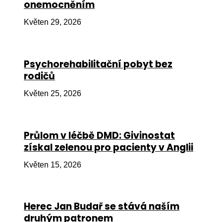
onemocněním
Ko
Květen 29, 2026
Výz
No
Psychorehabilitační pobyt bez
Re
rodičů
Aktiv
Květen 25, 2026
Ak
Je
Průlom v léčbě DMD: Givinostat
získal zelenou pro pacienty v Anglii
Ve
Květen 15, 2026
Sv
sval
Od
Herec Jan Budař se stává naším
kon
druhým patronem