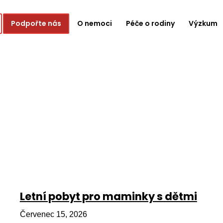
Podpořte nás
O nemoci
Péče o rodiny
Výzkum
Letní pobyt pro maminky s dětmi
Červenec 15, 2026