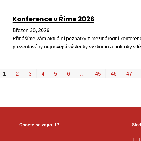
Konference v Říme 2026
Březen 30, 2026
Přinášíme vám aktuální poznatky z mezinárodní konferenc
prezentovány nejnovější výsledky výzkumu a pokroky v l
1
2
3
4
5
6
…
45
46
47
Chcete se zapojit?
Sled