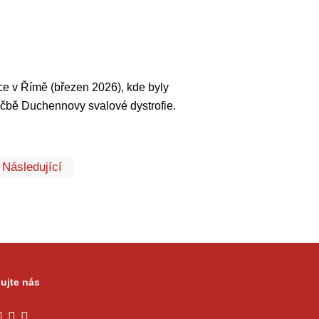
e v Římě (březen 2026), kde byly
éčbě Duchennovy svalové dystrofie.
První
Poslední
Následující
ujte nás