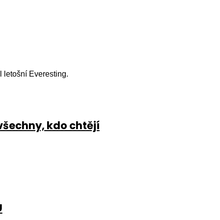
l letošní Everesting.
všechny, kdo chtějí
U