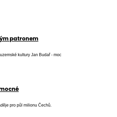
uhým patronem
 tuzemské kultury Jan Budař - moc
nemocné
děje pro půl milionu Čechů.