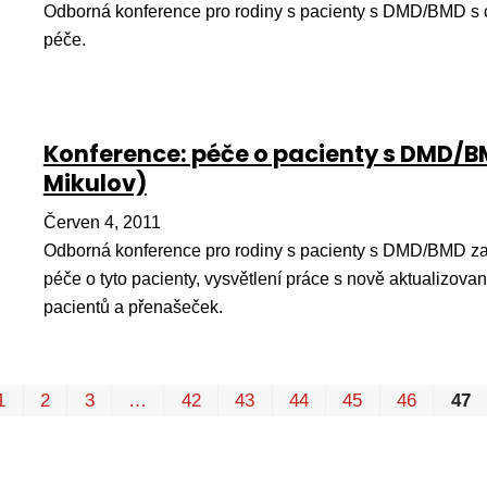
Odborná konference pro rodiny s pacienty s DMD/BMD s 
péče.
Konference: péče o pacienty s DMD/BM
Mikulov)
Červen 4, 2011
Odborná konference pro rodiny s pacienty s DMD/BMD za
péče o tyto pacienty, vysvětlení práce s nově aktualizov
pacientů a přenašeček.
1
2
3
…
42
43
44
45
46
47