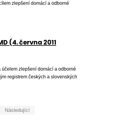
cílem zlepšení domácí a odborné
D (4. června 2011
 účelem zlepšení domácí a odborné
aným registrem českých a slovenských
První
Poslední
Následující