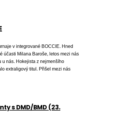
E
turnaje v integrované BOCCIE. Hned
é účasti Milana Baroše, letos mezi nás
u u nás. Hokejista z nejmenšího
o extraligový titul. Přišel mezi nás
ienty s DMD/BMD (23.