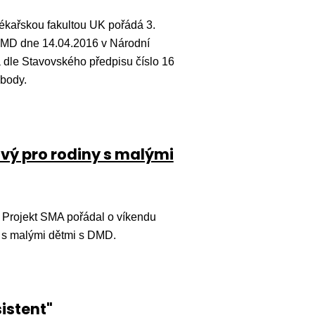
ékařskou fakultou UK pořádá 3.
/BMD dne 14.04.2016 v Národní
 dle Stavovského předpisu číslo 16
 body.
vý pro rodiny s malými
rojekt SMA pořádal o víkendu
y s malými dětmi s DMD.
istent"