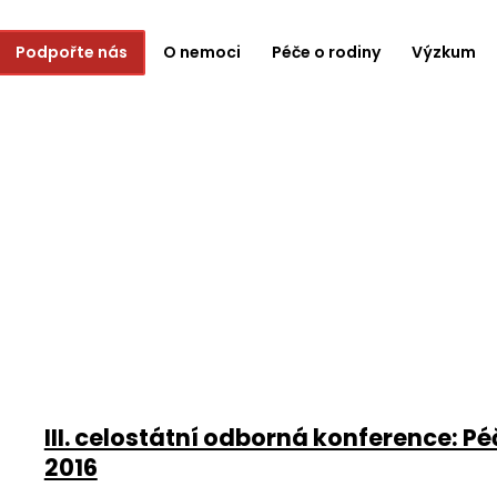
Podpořte nás
O nemoci
Péče o rodiny
Výzkum
III. celostátní odborná konference: 
2016