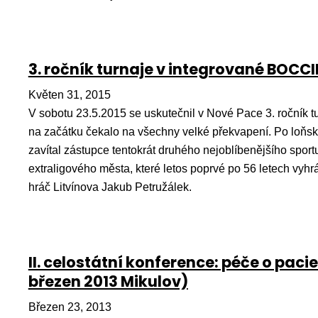
3. ročník turnaje v integrované BOCCI
Květen 31, 2015
V sobotu 23.5.2015 se uskutečnil v Nové Pace 3. ročník 
na začátku čekalo na všechny velké překvapení. Po loňsk
zavítal zástupce tentokrát druhého nejoblíbenějšího sport
extraligového města, které letos poprvé po 56 letech vyhrál
hráč Litvínova Jakub Petružálek.
II. celostátní konference: péče o pac
březen 2013 Mikulov)
Březen 23, 2013