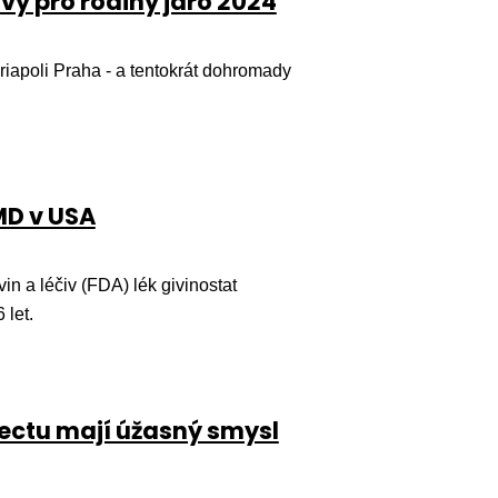
vý pro rodiny jaro 2024
riapoli Praha - a tentokrát dohromady
MD v USA
in a léčiv (FDA) lék givinostat
 let.
ojectu mají úžasný smysl