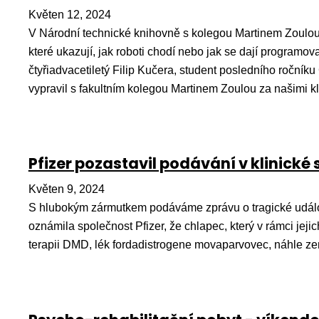
Květen 12, 2024
V Národní technické knihovně s kolegou Martinem Zoulou 
které ukazují, jak roboti chodí nebo jak se dají program
čtyřiadvacetiletý Filip Kučera, student posledního roční
vypravil s fakultním kolegou Martinem Zoulou za našimi klu
Pfizer pozastavil podávání v klinické 
Květen 9, 2024
S hlubokým zármutkem podáváme zprávu o tragické událos
oznámila společnost Pfizer, že chlapec, který v rámci jeji
terapii DMD, lék fordadistrogene movaparvovec, náhle ze