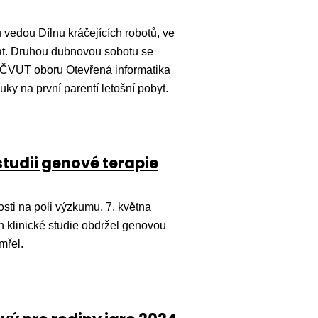
vedou Dílnu kráčejících robotů, ve
ovat. Druhou dubnovou sobotu se
ku ČVUT oboru Otevřená informatika
ky na první parentí letošní pobyt.
studii genové terapie
ti na poli výzkumu. 7. května
ch klinické studie obdržel genovou
mřel.