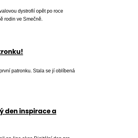
alovou dystrofií opět po roce
omě rodin ve Smečně.
tronku!
rvní patronku. Stala se jí oblíbená
ný den inspirace a