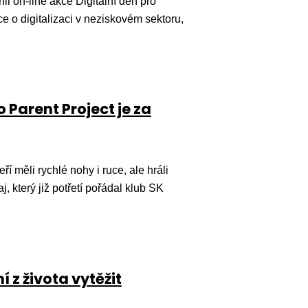
l on-line akce Digitální den pro
ce o digitalizaci v neziskovém sektoru,
 Parent Project je za
 měli rychlé nohy i ruce, ale hráli
j, který již potřetí pořádal klub SK
í z života vytěžit