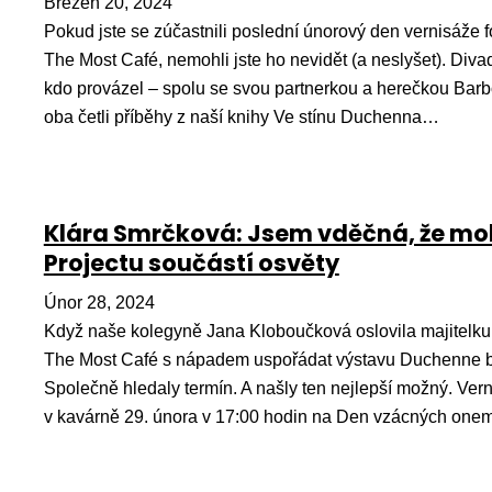
Březen 20, 2024
Pokud jste se zúčastnili poslední únorový den vernisáže 
The Most Café, nemohli jste ho nevidět (a neslyšet). Divad
kdo provázel – spolu se svou partnerkou a herečkou Bar
oba četli příběhy z naší knihy Ve stínu Duchenna…
Klára Smrčková: Jsem vděčná, že moh
Projectu součástí osvěty
Únor 28, 2024
Když naše kolegyně Jana Kloboučková oslovila majitelku
The Most Café s nápadem uspořádat výstavu Duchenne be
Společně hledaly termín. A našly ten nejlepší možný. Vern
v kavárně 29. února v 17:00 hodin na Den vzácných on