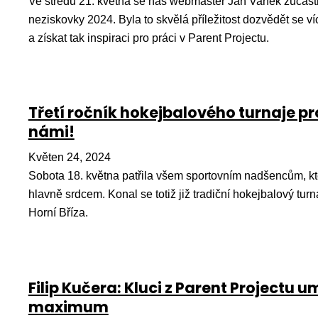
Ve středu 21. května se náš webmaster Jan Vaněk zúčastni
neziskovky 2024. Byla to skvělá příležitost dozvědět se ví
a získat tak inspiraci pro práci v Parent Projectu.
Třetí ročník hokejbalového turnaje pro
námi!
Květen 24, 2024
Sobota 18. května patřila všem sportovním nadšencům, kteří
hlavně srdcem. Konal se totiž již tradiční hokejbalový turna
Horní Bříza.
Filip Kučera: Kluci z Parent Projectu um
maximum