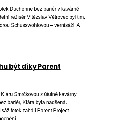
fotek Duchenne bez bariér v kavárně
elní režisér Vítězslav Větrovec byl tím,
borou Schusswohlovou – vernisáží. A
u být díky Parent
 Kláru Smrčkovou z útulné kavárny
z bariér, Klára byla nadšená.
isáž fotek zahájí Parent Project
emocnění…