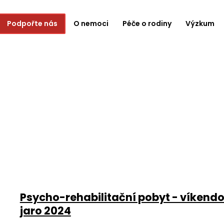
Podpořte nás
O nemoci
Péče o rodiny
Výzkum
Psycho-rehabilitační pobyt - víkendo
jaro 2024