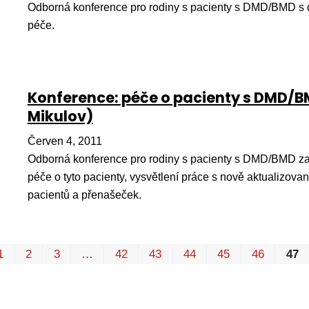
Odborná konference pro rodiny s pacienty s DMD/BMD s 
péče.
Konference: péče o pacienty s DMD/BM
Mikulov)
Červen 4, 2011
Odborná konference pro rodiny s pacienty s DMD/BMD za
péče o tyto pacienty, vysvětlení práce s nově aktualizov
pacientů a přenašeček.
1
2
3
…
42
43
44
45
46
47