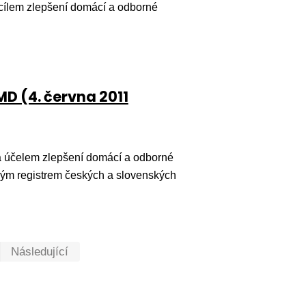
cílem zlepšení domácí a odborné
D (4. června 2011
 účelem zlepšení domácí a odborné
aným registrem českých a slovenských
První
Poslední
Následující