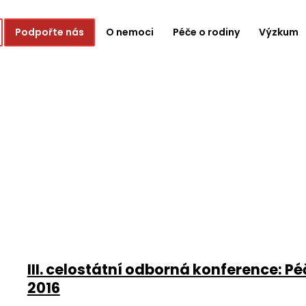
Podpořte nás
O nemoci
Péče o rodiny
Výzkum
III. celostátní odborná konference: 
2016