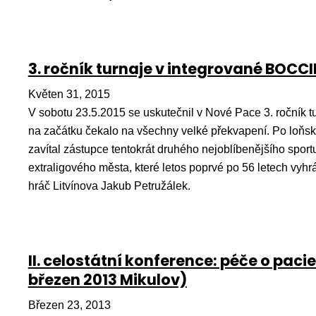
3. ročník turnaje v integrované BOCCI
Květen 31, 2015
V sobotu 23.5.2015 se uskutečnil v Nové Pace 3. ročník 
na začátku čekalo na všechny velké překvapení. Po loňsk
zavítal zástupce tentokrát druhého nejoblíbenějšího sport
extraligového města, které letos poprvé po 56 letech vyhrál
hráč Litvínova Jakub Petružálek.
II. celostátní konference: péče o pac
březen 2013 Mikulov)
Březen 23, 2013