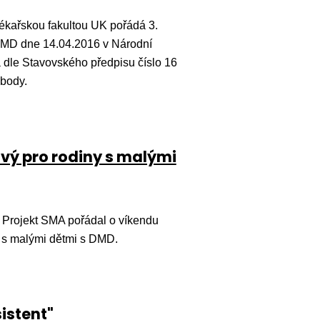
ékařskou fakultou UK pořádá 3.
/BMD dne 14.04.2016 v Národní
 dle Stavovského předpisu číslo 16
 body.
vý pro rodiny s malými
rojekt SMA pořádal o víkendu
y s malými dětmi s DMD.
istent"