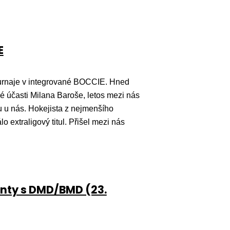
E
turnaje v integrované BOCCIE. Hned
é účasti Milana Baroše, letos mezi nás
u u nás. Hokejista z nejmenšího
o extraligový titul. Přišel mezi nás
ienty s DMD/BMD (23.