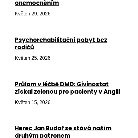
onemocněním
Ko
Květen 29, 2026
Výz
No
Psychorehabilitační pobyt bez
Re
rodičů
Aktiv
Květen 25, 2026
Ak
Je
Průlom v léčbě DMD: Givinostat
získal zelenou pro pacienty v Anglii
Ve
Květen 15, 2026
Sv
sval
Od
Herec Jan Budař se stává naším
kon
druhým patronem