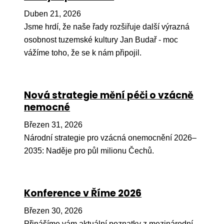
Pr
Duben 21, 2026
O ná
Jsme hrdí, že naše řady rozšiřuje další výrazná
osobnost tuzemské kultury Jan Budař - moc
Ak
vážíme toho, že se k nám připojil.
Po
Mé
Nová strategie mění péči o vzácně
Po
nemocné
dárc
Březen 31, 2026
Do
Národní strategie pro vzácná onemocnění 2026–
Ko
2035: Naděje pro půl milionu Čechů.
Kont
Konference v Říme 2026
Březen 30, 2026
Přinášíme vám aktuální poznatky z mezinárodní