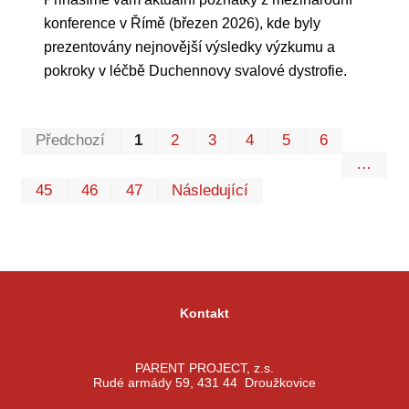
konference v Římě (březen 2026), kde byly
prezentovány nejnovější výsledky výzkumu a
pokroky v léčbě Duchennovy svalové dystrofie.
Prvn
Pos
Předchozí
1
2
3
4
5
6
…
45
46
47
Následující
Kontakt
PARENT PROJECT, z.s.
Rudé armády 59, 431 44 Droužkovice