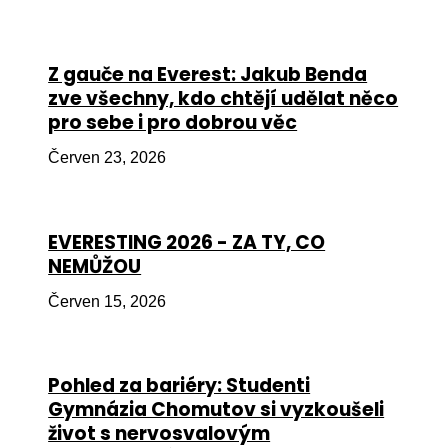
Péče
Od
Z gauče na Everest: Jakub Benda
por
zve všechny, kdo chtějí udělat něco
pro sebe i pro dobrou věc
Pé
kro
Červen 23, 2026
So
por
EVERESTING 2026 - ZA TY, CO
Er
NEMŮŽOU
Ps
Červen 15, 2026
péč
Re
Pohled za bariéry: Studenti
Re
Gymnázia Chomutov si vyzkoušeli
Nu
život s nervosvalovým