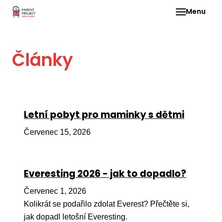
Menu
Pro 
Články
O ne
Pr
dia
In
Letní pobyt pro maminky s dětmi
DMD
Červenec 15, 2026
Ge
Př
Everesting 2026 - jak to dopadlo?
Li
Červenec 1, 2026
Ne
one
Kolikrát se podařilo zdolat Everest? Přečtěte si,
dět
jak dopadl letošní Everesting.