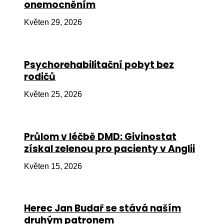
onemocněním
Ko
Květen 29, 2026
Výz
No
Psychorehabilitační pobyt bez
Re
rodičů
Aktiv
Květen 25, 2026
Ak
Je
Průlom v léčbě DMD: Givinostat
získal zelenou pro pacienty v Anglii
Ve
Květen 15, 2026
Sv
sval
Od
Herec Jan Budař se stává naším
kon
druhým patronem