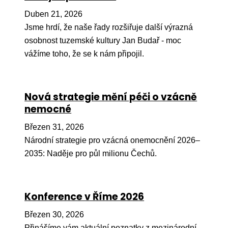
Pr
Duben 21, 2026
O ná
Jsme hrdí, že naše řady rozšiřuje další výrazná
osobnost tuzemské kultury Jan Budař - moc
Ak
vážíme toho, že se k nám připojil.
Po
Mé
Nová strategie mění péči o vzácně
Po
nemocné
dárc
Březen 31, 2026
Do
Národní strategie pro vzácná onemocnění 2026–
Ko
2035: Naděje pro půl milionu Čechů.
Kont
Konference v Říme 2026
Březen 30, 2026
Přinášíme vám aktuální poznatky z mezinárodní