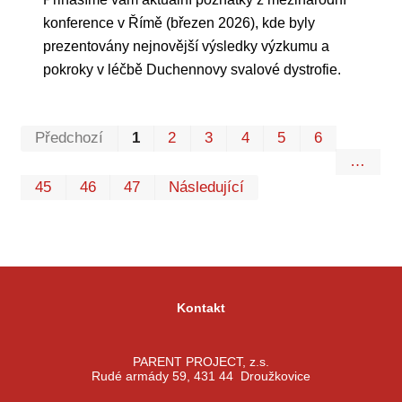
konference v Římě (březen 2026), kde byly
prezentovány nejnovější výsledky výzkumu a
pokroky v léčbě Duchennovy svalové dystrofie.
Prvn
Pos
Předchozí
1
2
3
4
5
6
…
45
46
47
Následující
Kontakt
PARENT PROJECT, z.s.
Rudé armády 59, 431 44 Droužkovice