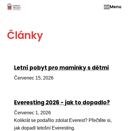
Menu
Pro 
Články
O ne
Pr
dia
In
Letní pobyt pro maminky s dětmi
DMD
Červenec 15, 2026
Ge
Př
Everesting 2026 - jak to dopadlo?
Li
Červenec 1, 2026
Ne
one
Kolikrát se podařilo zdolat Everest? Přečtěte si,
dět
jak dopadl letošní Everesting.