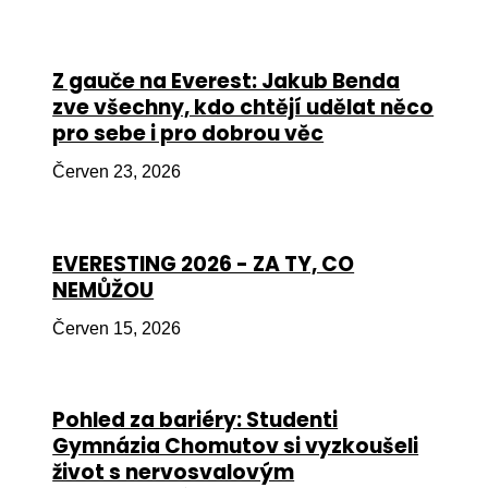
Péče
Od
Z gauče na Everest: Jakub Benda
por
zve všechny, kdo chtějí udělat něco
pro sebe i pro dobrou věc
Pé
kro
Červen 23, 2026
So
por
EVERESTING 2026 - ZA TY, CO
Er
NEMŮŽOU
Ps
Červen 15, 2026
péč
Re
Pohled za bariéry: Studenti
Re
Gymnázia Chomutov si vyzkoušeli
Nu
život s nervosvalovým