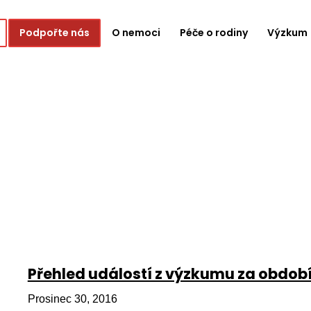
Podpořte nás
O nemoci
Péče o rodiny
Výzkum
Přehled událostí z výzkumu za období 
Prosinec 30, 2016