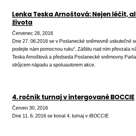
Lenka Teska Arnoštová: Nejen léčit, a
života
Červenec 28, 2016
Dne 27. 06.2016 se v Poslanecké sněmovně uskutečnil se
podejte nám pomocnou ruku“. Záštitu nad ním převzala ná
Teska Arnoštová a předseda Poslanecké sněmovny Parl
strůjcem nápadu a spoluautorem akce.
4. ročník turnaj v intergované BOCCIE
Červen 30, 2016
Dne 11. 6. 2016 se konal 4. turnaj v iBOCCIE