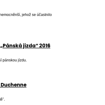
nemocněnší, jehož se účastnilo
 „Pánská jízda“ 2016
ší pánskou jízdu.
en Duchenne
ě".