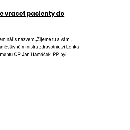
le vracet pacienty do
minář s názvem „Žijeme tu s vámi,
městkyně ministra zdravotnictví Lenka
amentu ČR Jan Hamáček. PP byl