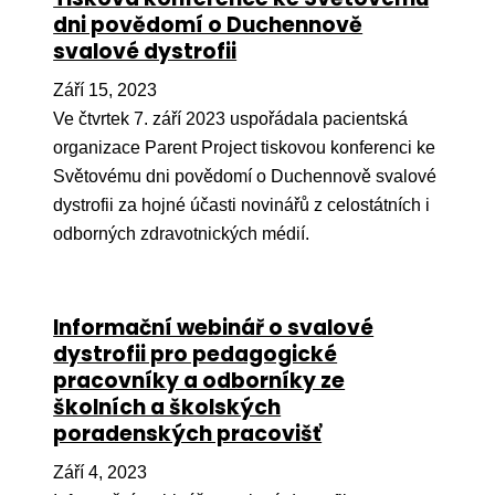
dni povědomí o Duchennově
svalové dystrofii
Září 15, 2023
Ve čtvrtek 7. září 2023 uspořádala pacientská
organizace Parent Project tiskovou konferenci ke
Světovému dni povědomí o Duchennově svalové
dystrofii za hojné účasti novinářů z celostátních i
odborných zdravotnických médií.
Informační webinář o svalové
dystrofii pro pedagogické
pracovníky a odborníky ze
školních a školských
poradenských pracovišť
Září 4, 2023