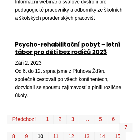
Informační webinář o svalové dystrofii pro
pedagogické pracovníky a odborníky ze školních
a školských poradenských pracovišť
Psycho-rehabilitační pobyt – letní
tábor pro děti bez rodičů 2023
Září 2, 2023
Od 6. do 12. srpna jsme z Pluhova Žďáru
společně cestovali po všech kontinentech,
dozvídali se spoustu zajímavostí a plnili rozličné
úkoly.
Prvn
Pos
Předchozí
1
2
3
…
5
6
7
8
9
10
11
12
13
14
15