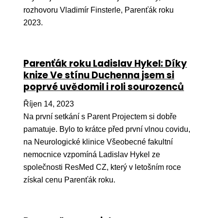
rozhovoru Vladimír Finsterle, Parenťák roku
Péče
2023.
Od
por
Parenťák roku Ladislav Hykel: Díky
Pé
knize Ve stínu Duchenna jsem si
kro
poprvé uvědomil i roli sourozenců
So
por
Říjen 14, 2023
Na první setkání s Parent Projectem si dobře
Er
pamatuje. Bylo to krátce před první vlnou covidu,
Ps
na Neurologické klinice Všeobecné fakultní
péč
nemocnice vzpomíná Ladislav Hykel ze
společnosti ResMed CZ, který v letošním roce
Re
získal cenu Parenťák roku.
Re
Nu