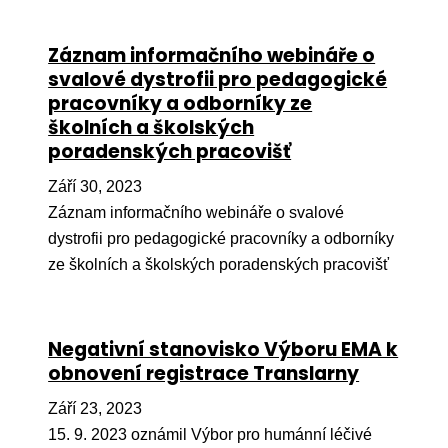
Pr
Záznam informačního webináře o
O ná
svalové dystrofii pro pedagogické
Ak
pracovníky a odborníky ze
školních a školských
Po
poradenských pracovišť
Mé
Září 30, 2023
Po
Záznam informačního webináře o svalové
dárc
dystrofii pro pedagogické pracovníky a odborníky
Do
ze školních a školských poradenských pracovišť
Ko
Negativní stanovisko Výboru EMA k
Kont
obnovení registrace Translarny
Září 23, 2023
15. 9. 2023 oznámil Výbor pro humánní léčivé