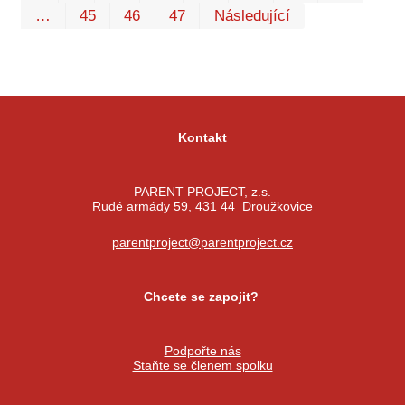
…
45
46
47
Následující
Kontakt
PARENT PROJECT, z.s.
Rudé armády 59, 431 44 Droužkovice
parentproject@parentproject.cz
Chcete se zapojit?
Podpořte nás
Staňte se členem spolku