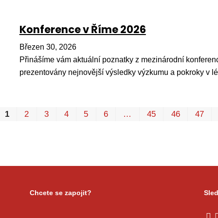
Konference v Říme 2026
Březen 30, 2026
Přinášíme vám aktuální poznatky z mezinárodní konferenc
prezentovány nejnovější výsledky výzkumu a pokroky v l
1
2
3
4
5
6
…
45
46
47
Chcete se zapojit?
Sled