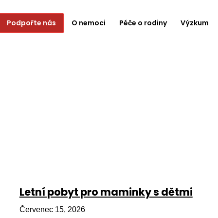
Podpořte nás
O nemoci
Péče o rodiny
Výzkum
Letní pobyt pro maminky s dětmi
Červenec 15, 2026