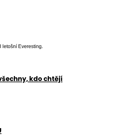
l letošní Everesting.
všechny, kdo chtějí
U