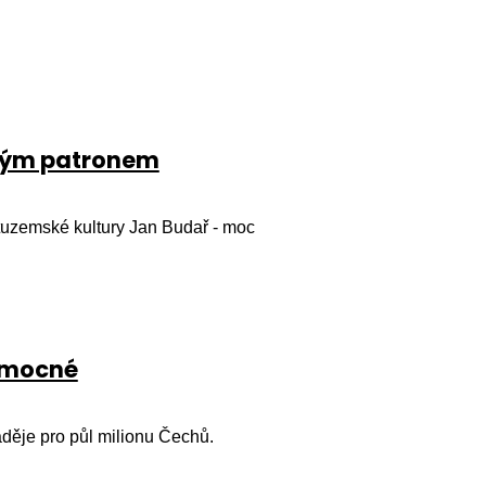
uhým patronem
 tuzemské kultury Jan Budař - moc
nemocné
děje pro půl milionu Čechů.