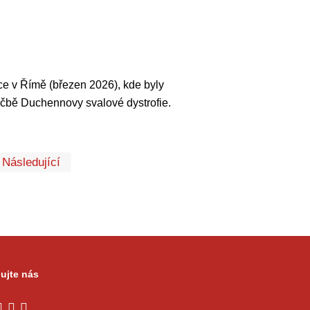
e v Římě (březen 2026), kde byly
éčbě Duchennovy svalové dystrofie.
První
Poslední
Následující
ujte nás