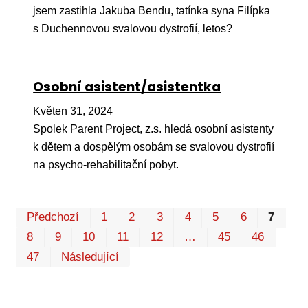
jsem zastihla Jakuba Bendu, tatínka syna Filípka
s Duchennovou svalovou dystrofií, letos?
Osobní asistent/asistentka
Květen 31, 2024
Spolek Parent Project, z.s. hledá osobní asistenty
k dětem a dospělým osobám se svalovou dystrofií
na psycho-rehabilitační pobyt.
Pr
Předchozí
1
2
3
4
5
6
7
P
8
9
10
11
12
…
45
46
47
Následující