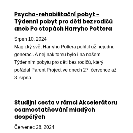
Ko
Psycho-rehabilitační pobyt -
Výz
Týdenní pobyt pro děti bez rodičů
aneb Po stopách Harryho Pottera
No
Srpen 10, 2024
Re
Magický svět Harryho Pottera pohltil už nejednu
generaci. A nejinak tomu bylo i na našem
Aktiv
Týdenním pobytu pro děti bez rodičů, který
Ak
pořádal Parent Project ve dnech 27. července až
Je
3. srpna.
Ve
Sv
Studijní cesta v rámci Akcelerátoru
sval
osamostatňování mladých
dospělých
Od
kon
Červenec 28, 2024