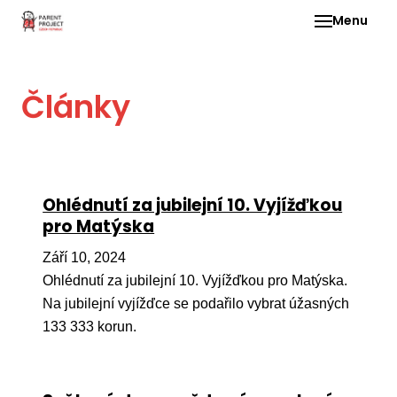
Menu
Pro 
Články
O ne
Pr
dia
In
Ohlédnutí za jubilejní 10. Vyjížďkou
DMD
pro Matýska
Ge
Září 10, 2024
Př
Ohlédnutí za jubilejní 10. Vyjížďkou pro Matýska.
Na jubilejní vyjížďce se podařilo vybrat úžasných
Li
133 333 korun.
Ne
one
dět