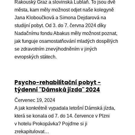
Pr
Rakouský Graz a slovinská Lublaň. To jsou dvě
města, kam měly možnost odjet naše kolegyně
O ná
Jana Kloboučková a Simona Dejdarová na
studijní pobyt. Od 3. do 7. června 2024 díky
Ak
Nadačnímu fondu Abakus měly možnost poznat,
Po
jak funguje osamostatňování mladých dospělých
se zdravotním znevýhodněním v jiných
Mé
evropských státech.
Po
dárc
Do
Psycho-rehabilitační pobyt -
týdenní "Dámská jízda" 2024
Ko
Červenec 19, 2024
Kont
A jak konkrétně vypadala letošní Dámská jízda,
která se konala od 7. do 14. července v Plzni
v hotelu Prokopávka? Pojďme si ji
zrekapitulovat…