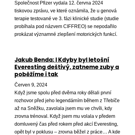
Společnost Pfizer vydala 12. června 2024
tiskovou zprávu, ve které oznámila, že u genová
terapie testované ve 3. fázi klinické studie (studie
probíhala pod názvem CIFFREO) se nepodařilo
prokázat významné zlepšení motorických funkcí.
Jakub Benda: I Kdyby byl letošní
Everesting deštivý, zatneme zuby a
poběžíme i tak
Červen 9, 2024
Když jsme spolu před dvěma roky dělali první
rozhovor před jeho legendárním během z Třebíče
až na Sněžku, zavolala jsem mu ve chvíli, kdy
zrovna trénoval. Když jsem mu volala v předem
domluvený čas před rokem před akcí Everesting,
opět byl v poklusu – zrovna běžel z práce… A kde