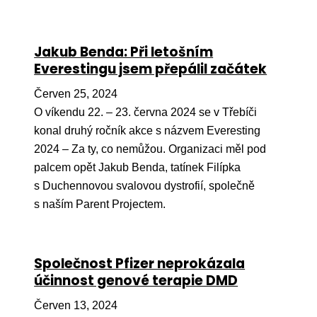
Jakub Benda: Při letošním
Everestingu jsem přepálil začátek
Červen 25, 2024
O víkendu 22. – 23. června 2024 se v Třebíči
konal druhý ročník akce s názvem Everesting
2024 – Za ty, co nemůžou. Organizaci měl pod
palcem opět Jakub Benda, tatínek Filípka
s Duchennovou svalovou dystrofií, společně
s naším Parent Projectem.
Společnost Pfizer neprokázala
účinnost genové terapie DMD
Červen 13, 2024