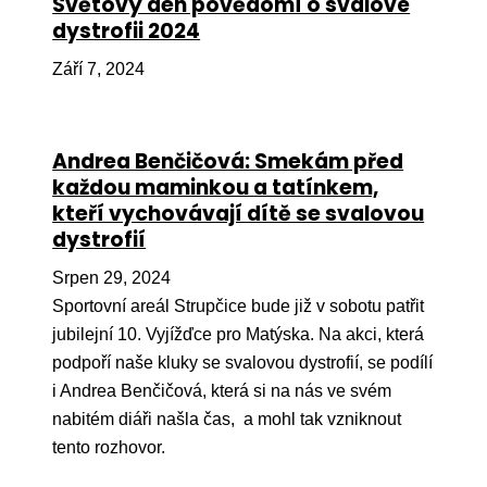
Světový den povědomí o svalové
dystrofii 2024
Péče
Září 7, 2024
Od
por
Pé
Andrea Benčičová: Smekám před
kro
každou maminkou a tatínkem,
So
kteří vychovávají dítě se svalovou
por
dystrofií
Er
Srpen 29, 2024
Sportovní areál Strupčice bude již v sobotu patřit
Ps
jubilejní 10. Vyjížďce pro Matýska. Na akci, která
péč
podpoří naše kluky se svalovou dystrofií, se podílí
Re
i Andrea Benčičová, která si na nás ve svém
Re
nabitém diáři našla čas, a mohl tak vzniknout
tento rozhovor.
Nu