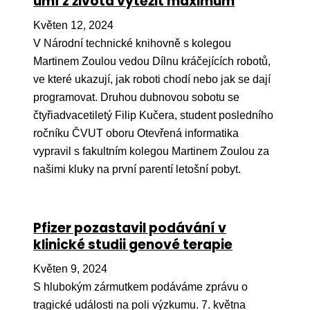
umí z života vytěžit maximum
Pr
Květen 12, 2024
O ná
V Národní technické knihovně s kolegou
Martinem Zoulou vedou Dílnu kráčejících robotů,
Ak
ve které ukazují, jak roboti chodí nebo jak se dají
Po
programovat. Druhou dubnovou sobotu se
Mé
čtyřiadvacetiletý Filip Kučera, student posledního
ročníku ČVUT oboru Otevřená informatika
Po
vypravil s fakultním kolegou Martinem Zoulou za
dárc
našimi kluky na první parentí letošní pobyt.
Do
Ko
Pfizer pozastavil podávání v
klinické studii genové terapie
Kont
Květen 9, 2024
S hlubokým zármutkem podáváme zprávu o
tragické události na poli výzkumu. 7. května