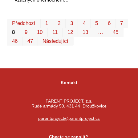
Pr
Předchozí
1
2
3
4
5
6
7
P
8
9
10
11
12
13
…
45
46
47
Následující
Kontakt
PARENT PROJECT, z.s.
Rudé armády 59, 431 44 Droužkovice
parentproject@parentproject.cz
Chcete se zapojit?