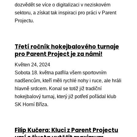
Ko
dozvědět se více o digitalizaci v neziskovém
sektoru, a získat tak inspiraci pro práci v Parent
Výz
Projectu.
No
Re
Třetí ročník hokejbalového turnaje
pro Parent Project je za námi!
Aktiv
Květen 24, 2024
Ak
Sobota 18. května patřila všem sportovním
Je
nadšencům, kteří měli rychlé nohy i ruce, ale hráli
hlavně srdcem. Konal se totiž již tradiční
Ve
hokejbalový turnaj, který již potřetí pořádal klub
Sv
SK Horní Bříza.
sval
Od
kon
Filip Kučera: Kluci z Parent Projectu