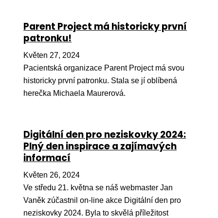
Péče
Parent Project má historicky první
Od
patronku!
por
Květen 27, 2024
Pé
Pacientská organizace Parent Project má svou
kro
historicky první patronku. Stala se jí oblíbená
So
herečka Michaela Maurerová.
por
Er
Digitální den pro neziskovky 2024:
Ps
Plný den inspirace a zajímavých
péč
informací
Re
Květen 26, 2024
Re
Ve středu 21. května se náš webmaster Jan
Vaněk zúčastnil on-line akce Digitální den pro
Nu
neziskovky 2024. Byla to skvělá příležitost