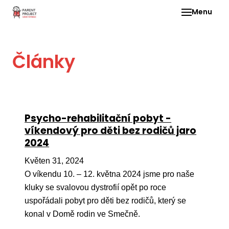
Menu
Pro 
Články
O ne
Pr
dia
In
Psycho-rehabilitační pobyt -
DMD
víkendový pro děti bez rodičů jaro
2024
Ge
Př
Květen 31, 2024
O víkendu 10. – 12. května 2024 jsme pro naše
Li
kluky se svalovou dystrofií opět po roce
Ne
uspořádali pobyt pro děti bez rodičů, který se
one
konal v Domě rodin ve Smečně.
dět