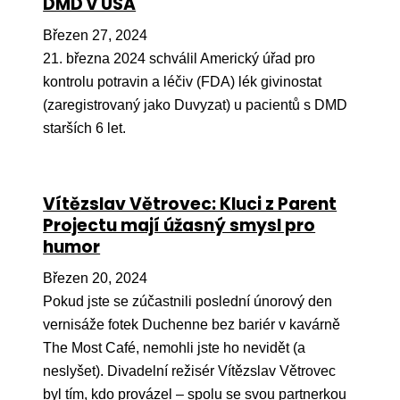
DMD v USA
Březen 27, 2024
21. března 2024 schválil Americký úřad pro
kontrolu potravin a léčiv (FDA) lék givinostat
(zaregistrovaný jako Duvyzat) u pacientů s DMD
starších 6 let.
Vítězslav Větrovec: Kluci z Parent
Projectu mají úžasný smysl pro
humor
Březen 20, 2024
Pokud jste se zúčastnili poslední únorový den
vernisáže fotek Duchenne bez bariér v kavárně
The Most Café, nemohli jste ho nevidět (a
neslyšet). Divadelní režisér Vítězslav Větrovec
byl tím, kdo provázel – spolu se svou partnerkou