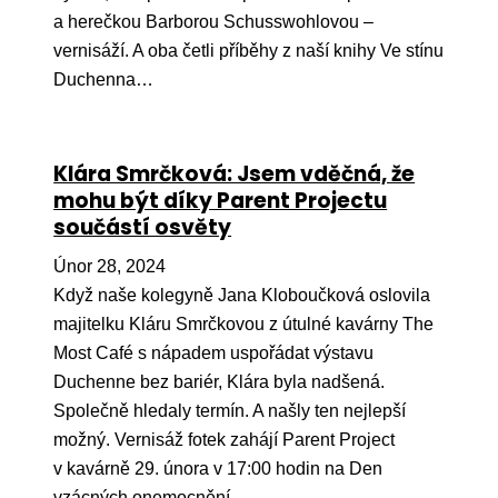
a herečkou Barborou Schusswohlovou –
vernisáží. A oba četli příběhy z naší knihy Ve stínu
Duchenna…
Klára Smrčková: Jsem vděčná, že
mohu být díky Parent Projectu
součástí osvěty
Únor 28, 2024
Když naše kolegyně Jana Kloboučková oslovila
majitelku Kláru Smrčkovou z útulné kavárny The
Most Café s nápadem uspořádat výstavu
Duchenne bez bariér, Klára byla nadšená.
Společně hledaly termín. A našly ten nejlepší
možný. Vernisáž fotek zahájí Parent Project
v kavárně 29. února v 17:00 hodin na Den
vzácných onemocnění…