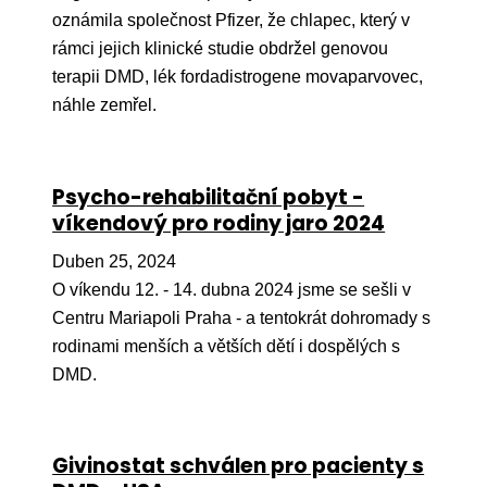
oznámila společnost Pfizer, že chlapec, který v
rámci jejich klinické studie obdržel genovou
terapii DMD, lék fordadistrogene movaparvovec,
náhle zemřel.
Psycho-rehabilitační pobyt -
víkendový pro rodiny jaro 2024
Duben 25, 2024
O víkendu 12. - 14. dubna 2024 jsme se sešli v
Centru Mariapoli Praha - a tentokrát dohromady s
rodinami menších a větších dětí i dospělých s
DMD.
Givinostat schválen pro pacienty s