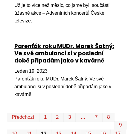
Už je to více než měsíc, co jsme byli součástí
úžasné akce – Adventních koncertů České
televize.
Parenťák roku MUDr. Marek Šatný:
Ve své ambulanci si v poslední
době připadám jako v kavárně
Leden 19, 2023
Parenťák roku MUDr. Marek Šatný: Ve své
ambulanci si v poslední době připadám jako v
kavárně
Prvn
Pos
Předchozí
1
2
3
…
7
8
9
10
11
12
13
14
15
16
17