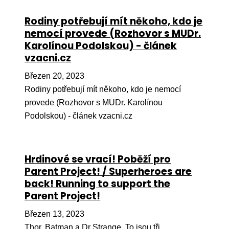
Pr
Rodiny potřebují mít někoho, kdo je
O ná
nemocí provede (Rozhovor s MUDr.
Karolínou Podolskou) - článek
Ak
vzacni.cz
Po
Březen 20, 2023
Mé
Rodiny potřebují mít někoho, kdo je nemocí
provede (Rozhovor s MUDr. Karolínou
Po
dárc
Podolskou) - článek vzacni.cz
Do
Ko
Hrdinové se vrací! Poběží pro
Parent Project! / Superheroes are
Kont
back! Running to support the
Parent Project!
Březen 13, 2023
Thor, Batman a Dr Strange. To jsou tři