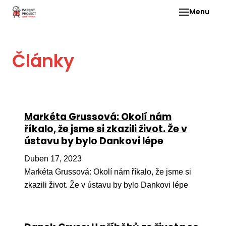
Menu
Pro 
Články
O ne
Pr
dia
In
Markéta Grussová: Okolí nám
DMD
říkalo, že jsme si zkazili život. Že v
ústavu by bylo Dankovi lépe
Ge
Př
Duben 17, 2023
Markéta Grussová: Okolí nám říkalo, že jsme si
Li
zkazili život. Že v ústavu by bylo Dankovi lépe
Ne
one
dět