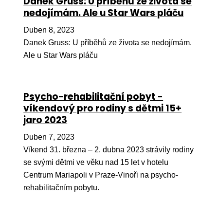
Danek Gruss: U příběhů ze života se
nedojímám. Ale u Star Wars pláču
Péče
Duben 8, 2023
Od
Danek Gruss: U příběhů ze života se nedojímám.
por
Ale u Star Wars pláču
Pé
kro
So
Psycho-rehabilitační pobyt -
por
víkendový pro rodiny s dětmi 15+
jaro 2023
Er
Duben 7, 2023
Ps
Víkend 31. března – 2. dubna 2023 strávily rodiny
péč
se svými dětmi ve věku nad 15 let v hotelu
Re
Centrum Mariapoli v Praze-Vinoři na psycho-
Re
rehabilitačním pobytu.
Nu