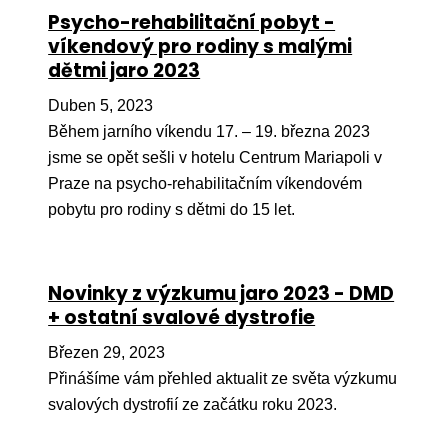
Ko
Psycho-rehabilitační pobyt -
víkendový pro rodiny s malými
Výz
dětmi jaro 2023
No
Duben 5, 2023
Během jarního víkendu 17. – 19. března 2023
Re
jsme se opět sešli v hotelu Centrum Mariapoli v
Praze na psycho-rehabilitačním víkendovém
Aktiv
pobytu pro rodiny s dětmi do 15 let.
Ak
Je
Novinky z výzkumu jaro 2023 - DMD
Ve
+ ostatní svalové dystrofie
Sv
Březen 29, 2023
sval
Přinášíme vám přehled aktualit ze světa výzkumu
Od
svalových dystrofií ze začátku roku 2023.
kon