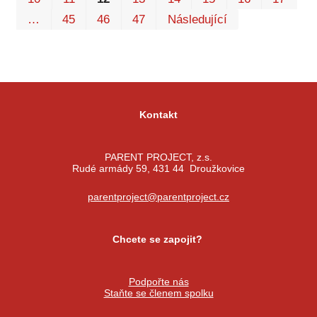
…
45
46
47
Následující
Kontakt
PARENT PROJECT, z.s.
Rudé armády 59, 431 44 Droužkovice
parentproject@parentproject.cz
Chcete se zapojit?
Podpořte nás
Staňte se členem spolku