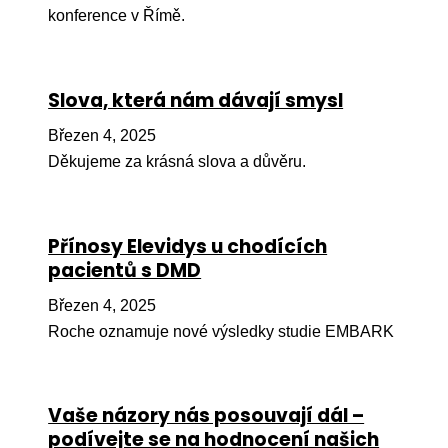
konference v Římě.
Péče
Od
por
Slova, která nám dávají smysl
Pé
Březen 4, 2025
kro
Děkujeme za krásná slova a důvěru.
So
por
Přínosy Elevidys u chodících
Er
pacientů s DMD
Ps
Březen 4, 2025
péč
Roche oznamuje nové výsledky studie EMBARK
Re
Re
Vaše názory nás posouvají dál –
Nu
podívejte se na hodnocení našich