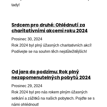
Pr
tady!
O ná
Ak
Srdcem pro druhé: Ohlédnutí za
charitativními akcemi roku 2024
Po
Prosinec 30, 2024
Mé
Rok 2024 byl plný úžasných charitativních akcí!
Po
Podívejte se na souhrn těch nejdůležitějších!
dárc
Do
Od jara do podzimu: Rok plný
Ko
nezapomenutelných pobytů 2024
Kont
Prosinec 29, 2024
Rok 2024 byl pro nás rokem plným úžasných
setkání a zážitků na našich pobytech. Pojďte se s
námi ohlédnout!