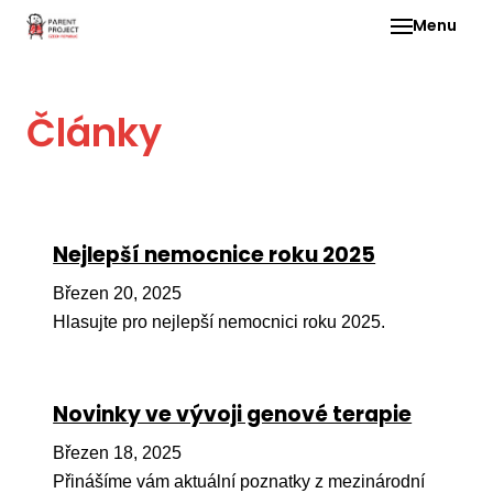
Menu
Pro 
Články
O ne
Pr
dia
In
Nejlepší nemocnice roku 2025
DMD
Březen 20, 2025
Ge
Hlasujte pro nejlepší nemocnici roku 2025.
Př
Li
Novinky ve vývoji genové terapie
Ne
one
Březen 18, 2025
dět
Přinášíme vám aktuální poznatky z mezinárodní