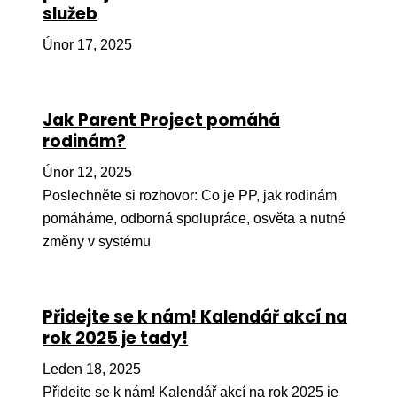
služeb
Ko
Únor 17, 2025
Výz
No
Jak Parent Project pomáhá
Re
rodinám?
Aktiv
Únor 12, 2025
Ak
Poslechněte si rozhovor: Co je PP, jak rodinám
pomáháme, odborná spolupráce, osvěta a nutné
Je
změny v systému
Ve
Sv
Přidejte se k nám! Kalendář akcí na
sval
rok 2025 je tady!
Od
kon
Leden 18, 2025
Přidejte se k nám! Kalendář akcí na rok 2025 je