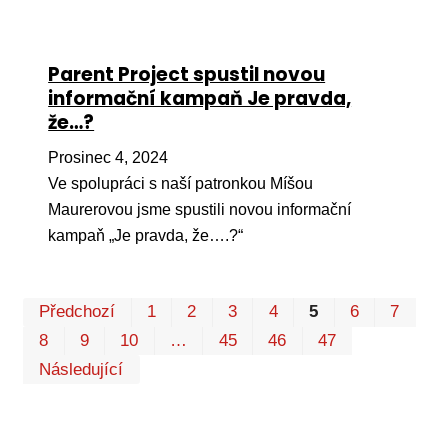
Parent Project spustil novou
informační kampaň Je pravda,
že…?
Prosinec 4, 2024
Ve spolupráci s naší patronkou Míšou
Maurerovou jsme spustili novou informační
kampaň „Je pravda, že….?“
Pr
Předchozí
1
2
3
4
5
6
7
P
8
9
10
…
45
46
47
Následující