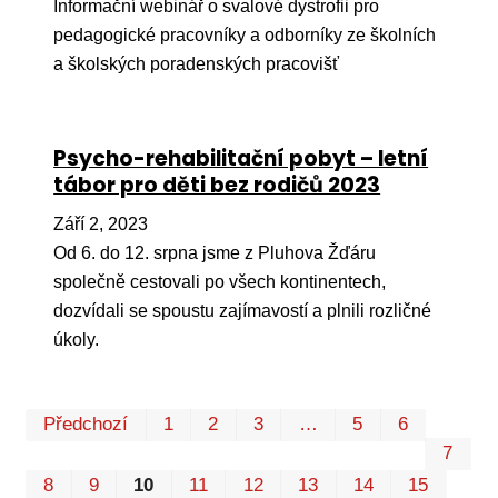
Informační webinář o svalové dystrofii pro
pedagogické pracovníky a odborníky ze školních
a školských poradenských pracovišť
Psycho-rehabilitační pobyt – letní
tábor pro děti bez rodičů 2023
Září 2, 2023
Od 6. do 12. srpna jsme z Pluhova Žďáru
společně cestovali po všech kontinentech,
dozvídali se spoustu zajímavostí a plnili rozličné
úkoly.
Prvn
Pos
Předchozí
1
2
3
…
5
6
7
8
9
10
11
12
13
14
15