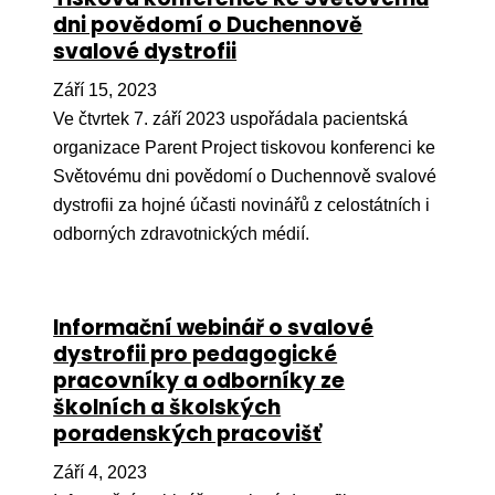
dni povědomí o Duchennově
svalové dystrofii
Září 15, 2023
Ve čtvrtek 7. září 2023 uspořádala pacientská
organizace Parent Project tiskovou konferenci ke
Světovému dni povědomí o Duchennově svalové
dystrofii za hojné účasti novinářů z celostátních i
odborných zdravotnických médií.
Informační webinář o svalové
dystrofii pro pedagogické
pracovníky a odborníky ze
školních a školských
poradenských pracovišť
Září 4, 2023