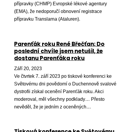
přípravky (CHMP) Evropské lékové agentury
(EMA), že nedoporučí obnovení registrace
přípravku Translarna (Ataluren).
Parenťák roku René Břečťan: Do
poslední chvíle jsem netušil, že
dostanu Parenťáka roku
Září 20, 2023
Ve čtvrtek 7. září 2023 po tiskové konferenci ke
Světovému dni povědomí o Duchennově svalové
dystrofii získal ocenění Parenťák roku. Akci
moderoval, měl všechny podklady… Přesto
nevěděl, že je jedním z oceněných…
Tisková konference ke Světovému