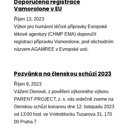
Doporučena registrace
Ko
Vamorolone v EU
Výz
Říjen 13, 2023
Výbor pro humánní léčivé přípravky Evropské
No
lékové agentury (CHMP EMA) doporučil
Re
registraci přípravku Vamorolone, pod obchodním
názvem AGAMREE v Evropské unii.
Aktiv
Ak
Pozvánka na členskou schůzi 2023
Je
Říjen 9, 2023
Ve
Vážení členové, z pověření výkonného výboru
Sv
PARENT PROJECT, z. s. vás srdečně zveme na
sval
členskou schůzi konanou dne 12. listopadu 2023
od 13:00 hod. ve Vnitroblocku Tusarova 31, 170
Od
kon
00 Praha 7