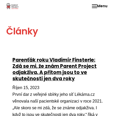
Menu
Pro 
Články
O ne
Pr
dia
In
Parenťák roku Vladimír Finsterle:
DMD
Zdá se mi, že znám Parent Project
odjakživa. A přitom jsou to ve
Ge
skutečnosti jen dva roky
Př
Říjen 15, 2023
Li
První dar z veřejné sbírky jeho síť Lékárna.cz
Ne
věnovala naší pacientské organizaci v roce 2021.
one
„Ale skoro se mi zdá, že se známe odjakživa. I
dět
když to jsou ve skutečnosti jen dva roky,“ říká v