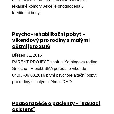
lékařské komory. Akce je ohodnocena 6
Péče
kreditními body.
Od
por
Pé
Psycho-rehabilitační pobyt -
kro
víkendový pro rodiny s malými
dětmi jaro 2016
So
por
Březen 31, 2016
PARENT PROJECT spolu s Kolpingova rodina
Er
Smečno - Projekt SMA pořádal o víkendu
Ps
04.03.-06.03.2016 první psychorelaxační pobyt
péč
pro rodiny s malými dětmi s DMD.
Re
Re
Podpora péče o pacienty - "kašlací
Nu
asistent"