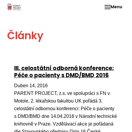
Menu
Pro 
Články
O ne
Pr
dia
In
III. celostátní odborná konference:
DMD
Péče o pacienty s DMD/BMD 2016
Ge
Duben 14, 2016
Př
PARENT PROJECT, z.s. ve spolupráci s FN v
Motole, 2. lékařskou fakultou UK pořádá 3.
Li
celostátní odbornou konferenci: Péče o pacienty
Ne
s DMD/BMD dne 14.04.2016 v Národní technické
one
knihovně v Praze. Vzdělávací akce je pořádaná
dět
dle Stavovského předpisu číslo 16 České