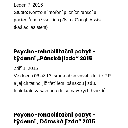
Ko
Leden 7, 2016
Studie: Kontrolní měření plicních funkcí u
Výz
pacientů používajících přístroj Cough Assist
(kašlací asistent)
No
Re
Psycho-rehabilitační pobyt -
Aktiv
týdenní „Pánská jízda“ 2015
Ak
Září 1, 2015
Je
Ve dnech 06 až 13. srpna absolvovali kluci z PP
a jejich tatínci již třetí letní pánskou jízdu,
Ve
tentokráte zasazenou do šumavských hvozdů
Sv
sval
Od
Psycho-rehabilitační pobyt -
kon
týdenní „Dámská jízda“ 2015