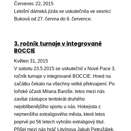
Pr
Červenec 22, 2015
Letošní dámská jízda se uskutečnila ve vesnici
O ná
Buková od 27. června do 6. července.
Ak
Po
3. ročník turnaje v integrované
Mé
BOCCIE
Po
Květen 31, 2015
dárc
V sobotu 23.5.2015 se uskutečnil v Nové Pace 3.
ročník turnaje v integrované BOCCIE. Hned na
Do
začátku čekalo na všechny velké překvapení. Po
Ko
loňské účasti Milana Baroše, letos mezi nás
zavítal zástupce tentokrát druhého
Kont
nejoblíbenějšího sportu u nás. Hokejista z
nejmenšího extraligového města, které letos
poprvé po 56 letech vyhrálo extraligový titul.
Přišel mezi nás hráč Litvínova Jakub Petružálek.