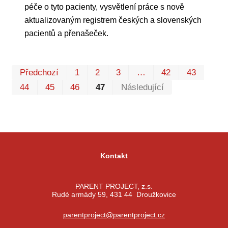
péče o tyto pacienty, vysvětlení práce s nově
aktualizovaným registrem českých a slovenských
pacientů a přenašeček.
Prv
P
Předchozí
1
2
3
…
42
43
44
45
46
47
Následující
Kontakt
PARENT PROJECT, z.s.
Rudé armády 59, 431 44 Droužkovice
parentproject@parentproject.cz