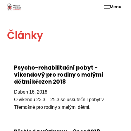
Menu
Pro 
Články
O ne
Pr
dia
In
Psycho-rehabilitační pobyt -
DMD
víkendový pro rodiny s malými
dětmi březen 2018
Ge
Př
Duben 16, 2018
O víkendu 23.3. - 25.3 se uskutečnil pobyt v
Li
Třemošné pro rodiny s malými dětmi.
Ne
one
dět