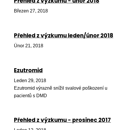
Přehled z výzkumu - únor 2018
Péče
Březen 27, 2018
Od
por
Přehled z výzkumu leden/únor 2018
Pé
kro
Únor 21, 2018
So
por
Ezutromid
Er
Leden 29, 2018
Ps
Ezutromid výrazně snížil svalové poškození u
péč
pacientů s DMD
Re
Re
Přehled z výzkumu - prosinec 2017
Nu