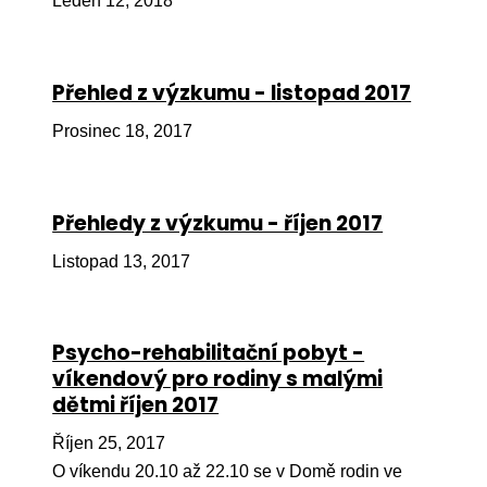
Leden 12, 2018
Ko
Výz
Přehled z výzkumu - listopad 2017
No
Prosinec 18, 2017
Re
Aktiv
Přehledy z výzkumu - říjen 2017
Ak
Listopad 13, 2017
Je
Ve
Psycho-rehabilitační pobyt -
Sv
víkendový pro rodiny s malými
sval
dětmi říjen 2017
Od
Říjen 25, 2017
kon
O víkendu 20.10 až 22.10 se v Domě rodin ve