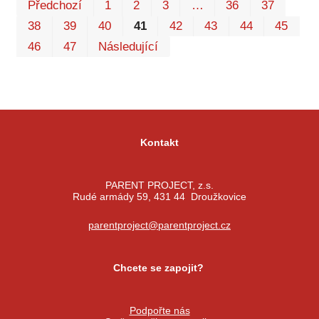
Prv
P
Předchozí
1
2
3
…
36
37
38
39
40
41
42
43
44
45
46
47
Následující
Kontakt
PARENT PROJECT, z.s.
Rudé armády 59, 431 44 Droužkovice
parentproject@parentproject.cz
Chcete se zapojit?
Podpořte nás