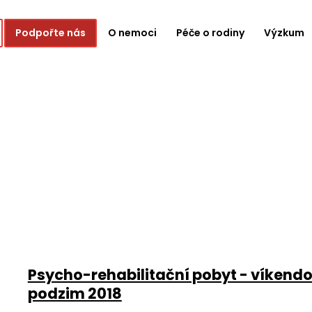
Podpořte nás
O nemoci
Péče o rodiny
Výzkum
Psycho-rehabilitační pobyt - víkendo
podzim 2018