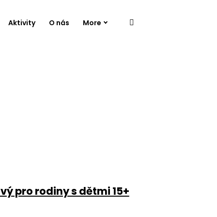
Aktivity
O nás
More
vý pro rodiny s dětmi 15+