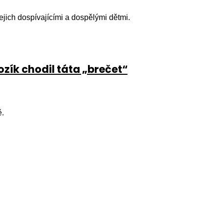
jejich dospívajícími a dospělými dětmi.
ozík chodil táta „brečet“
ě.