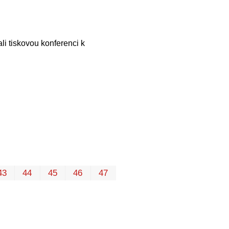
li tiskovou konferenci k
První
Poslední
43
44
45
46
47