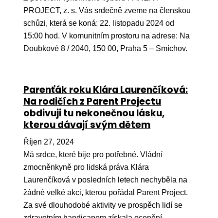
Ko
PROJECT, z. s. Vás srdečně zveme na členskou
schůzi, která se koná: 22. listopadu 2024 od
Výz
15:00 hod. V komunitním prostoru na adrese: Na
No
Doubkové 8 / 2040, 150 00, Praha 5 – Smíchov.
Re
Parenťák roku Klára Laurenčíková:
Aktiv
Na rodičích z Parent Projectu
Ak
obdivuji tu nekonečnou lásku,
kterou dávají svým dětem
Je
Říjen 27, 2024
Ve
Má srdce, které bije pro potřebné. Vládní
Sv
zmocněnkyně pro lidská práva Klára
sval
Laurenčíková v posledních letech nechyběla na
Od
žádné velké akci, kterou pořádal Parent Project.
kon
Za své dlouhodobé aktivity ve prospěch lidí se
zdravotním handicapem získala ocenění