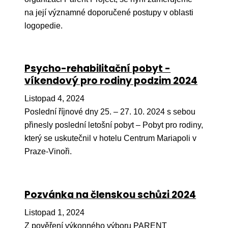
na její významné doporučené postupy v oblasti
Péče
logopedie.
Od
por
Pé
Psycho-rehabilitační pobyt -
kro
víkendový pro rodiny podzim 2024
So
Listopad 4, 2024
por
Poslední říjnové dny 25. – 27. 10. 2024 s sebou
přinesly poslední letošní pobyt – Pobyt pro rodiny,
Er
který se uskutečnil v hotelu Centrum Mariapoli v
Ps
Praze-Vinoři.
péč
Re
Pozvánka na členskou schůzi 2024
Re
Listopad 1, 2024
Nu
Z pověření výkonného výboru PARENT