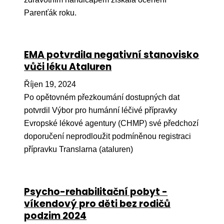
Pr
Parenťák roku.
O ná
Ak
EMA potvrdila negativní stanovisko
Po
vůči léku Ataluren
Mé
Říjen 19, 2024
Po opětovném přezkoumání dostupných dat
Po
potvrdil Výbor pro humánní léčivé přípravky
dárc
Evropské lékové agentury (CHMP) své předchozí
Do
doporučení neprodloužit podmíněnou registraci
přípravku Translarna (ataluren)
Ko
Kont
Psycho-rehabilitační pobyt -
víkendový pro děti bez rodičů
podzim 2024