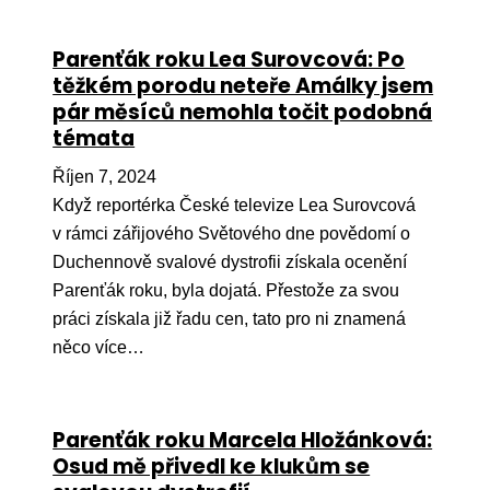
Parenťák roku Lea Surovcová: Po
těžkém porodu neteře Amálky jsem
pár měsíců nemohla točit podobná
témata
Říjen 7, 2024
Když reportérka České televize Lea Surovcová
v rámci zářijového Světového dne povědomí o
Duchennově svalové dystrofii získala ocenění
Parenťák roku, byla dojatá. Přestože za svou
práci získala již řadu cen, tato pro ni znamená
něco více…
Parenťák roku Marcela Hložánková:
Osud mě přivedl ke klukům se