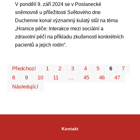
V pondělí 9. září 2024 se v Poslanecké
sněmovně u příležitosti Světového dne
Duchenne konal významný kulatý stůl na téma
„Hranice péče: Interakce mezi sociální a
zdravotní péčí na příkladu zkušeností konkrétních
pacientů a jejich rodin“.
Pr
Předchozí
1
2
3
4
5
6
7
P
8
9
10
11
…
45
46
47
Následující
Kontakt