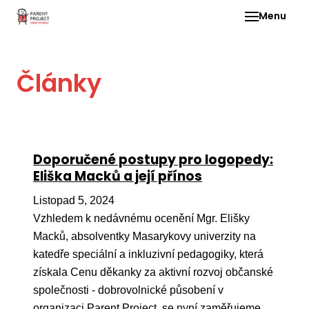
Menu
Pro 
Články
O ne
Pr
dia
In
Doporučené postupy pro logopedy:
DMD
Eliška Macků a její přínos
Ge
Listopad 5, 2024
Př
Vzhledem k nedávnému ocenění Mgr. Elišky
Macků, absolventky Masarykovy univerzity na
Li
katedře speciální a inkluzivní pedagogiky, která
Ne
získala Cenu děkanky za aktivní rozvoj občanské
one
společnosti - dobrovolnické působení v
dět
organizaci Parent Project, se nyní zaměřujeme