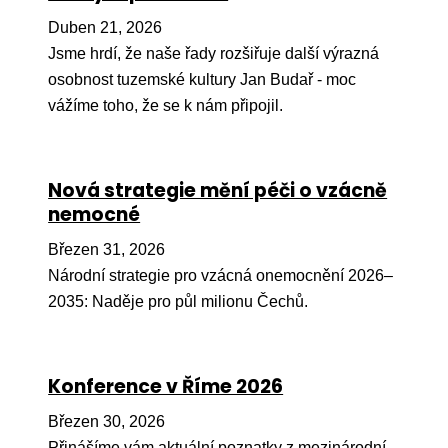
Pr
Duben 21, 2026
O ná
Jsme hrdí, že naše řady rozšiřuje další výrazná
osobnost tuzemské kultury Jan Budař - moc
Ak
vážíme toho, že se k nám připojil.
Po
Mé
Nová strategie mění péči o vzácně
Po
nemocné
dárc
Březen 31, 2026
Do
Národní strategie pro vzácná onemocnění 2026–
Ko
2035: Naděje pro půl milionu Čechů.
Kont
Konference v Říme 2026
Březen 30, 2026
Přinášíme vám aktuální poznatky z mezinárodní