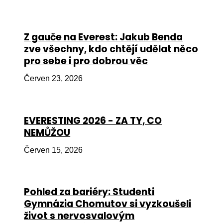
Péče
Od
Z gauče na Everest: Jakub Benda
por
zve všechny, kdo chtějí udělat něco
pro sebe i pro dobrou věc
Pé
kro
Červen 23, 2026
So
por
EVERESTING 2026 - ZA TY, CO
Er
NEMŮŽOU
Ps
Červen 15, 2026
péč
Re
Pohled za bariéry: Studenti
Re
Gymnázia Chomutov si vyzkoušeli
Nu
život s nervosvalovým