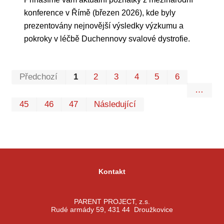
konference v Římě (březen 2026), kde byly
prezentovány nejnovější výsledky výzkumu a
pokroky v léčbě Duchennovy svalové dystrofie.
Prvn
Pos
Předchozí
1
2
3
4
5
6
…
45
46
47
Následující
Kontakt
PARENT PROJECT, z.s.
Rudé armády 59, 431 44 Droužkovice