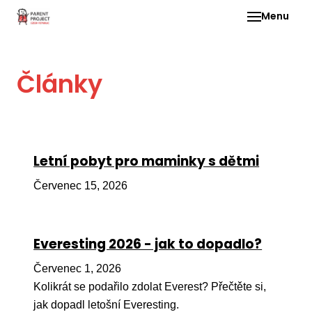
Menu
Pro 
Články
O ne
Pr
dia
In
Letní pobyt pro maminky s dětmi
DMD
Červenec 15, 2026
Ge
Př
Everesting 2026 - jak to dopadlo?
Li
Červenec 1, 2026
Ne
one
Kolikrát se podařilo zdolat Everest? Přečtěte si,
dět
jak dopadl letošní Everesting.