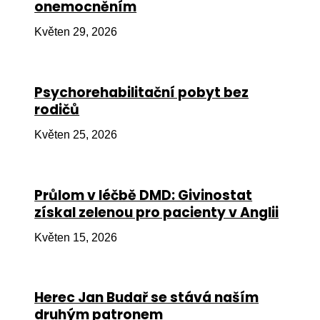
onemocněním
Ko
Květen 29, 2026
Výz
No
Psychorehabilitační pobyt bez
Re
rodičů
Aktiv
Květen 25, 2026
Ak
Je
Průlom v léčbě DMD: Givinostat
získal zelenou pro pacienty v Anglii
Ve
Květen 15, 2026
Sv
sval
Od
Herec Jan Budař se stává naším
kon
druhým patronem