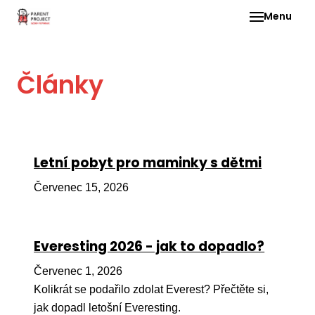
Menu
Pro 
Články
O ne
Pr
dia
In
Letní pobyt pro maminky s dětmi
DMD
Červenec 15, 2026
Ge
Př
Everesting 2026 - jak to dopadlo?
Li
Červenec 1, 2026
Ne
one
Kolikrát se podařilo zdolat Everest? Přečtěte si,
dět
jak dopadl letošní Everesting.