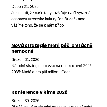
Pr
Duben 21, 2026
O ná
Jsme hrdí, že naše řady rozšiřuje další výrazná
osobnost tuzemské kultury Jan Budař - moc
Ak
vážíme toho, že se k nám připojil.
Po
Mé
Nová strategie mění péči o vzácně
Po
nemocné
dárc
Březen 31, 2026
Do
Národní strategie pro vzácná onemocnění 2026–
Ko
2035: Naděje pro půl milionu Čechů.
Kont
Konference v Říme 2026
Březen 30, 2026
Přinášíme vám aktuální poznatky z mezinárodní