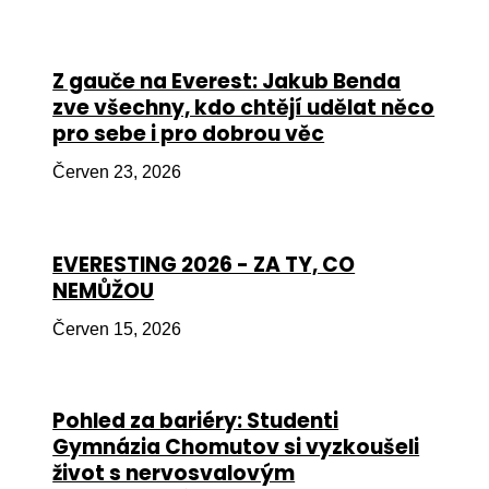
Péče
Od
Z gauče na Everest: Jakub Benda
por
zve všechny, kdo chtějí udělat něco
pro sebe i pro dobrou věc
Pé
kro
Červen 23, 2026
So
por
EVERESTING 2026 - ZA TY, CO
Er
NEMŮŽOU
Ps
Červen 15, 2026
péč
Re
Pohled za bariéry: Studenti
Re
Gymnázia Chomutov si vyzkoušeli
Nu
život s nervosvalovým