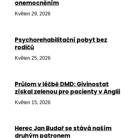
onemocněním
Ko
Květen 29, 2026
Výz
No
Psychorehabilitační pobyt bez
Re
rodičů
Aktiv
Květen 25, 2026
Ak
Je
Průlom v léčbě DMD: Givinostat
získal zelenou pro pacienty v Anglii
Ve
Květen 15, 2026
Sv
sval
Od
Herec Jan Budař se stává naším
kon
druhým patronem