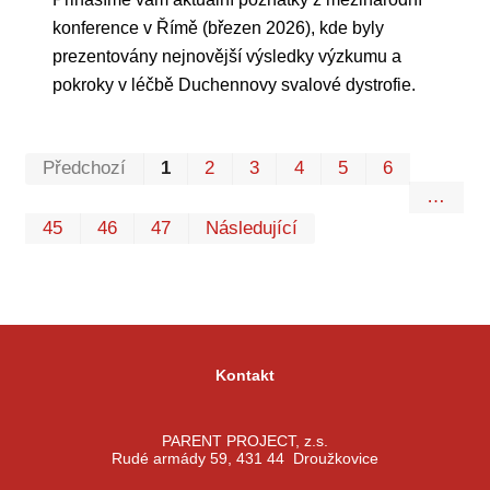
konference v Římě (březen 2026), kde byly
prezentovány nejnovější výsledky výzkumu a
pokroky v léčbě Duchennovy svalové dystrofie.
Prvn
Pos
Předchozí
1
2
3
4
5
6
…
45
46
47
Následující
Kontakt
PARENT PROJECT, z.s.
Rudé armády 59, 431 44 Droužkovice