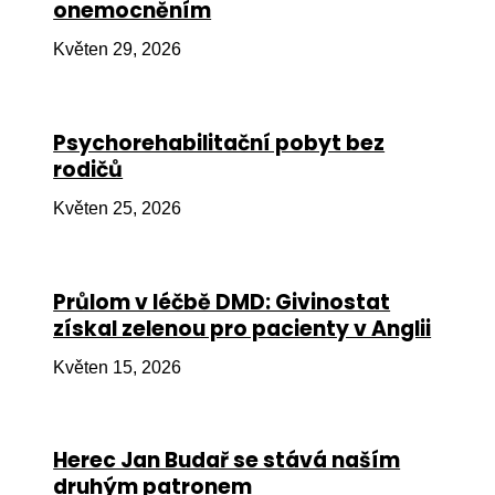
onemocněním
Ko
Květen 29, 2026
Výz
No
Psychorehabilitační pobyt bez
Re
rodičů
Aktiv
Květen 25, 2026
Ak
Je
Průlom v léčbě DMD: Givinostat
získal zelenou pro pacienty v Anglii
Ve
Květen 15, 2026
Sv
sval
Od
Herec Jan Budař se stává naším
kon
druhým patronem