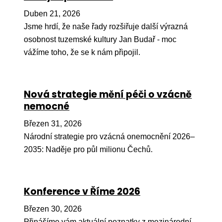
Pr
Duben 21, 2026
O ná
Jsme hrdí, že naše řady rozšiřuje další výrazná
osobnost tuzemské kultury Jan Budař - moc
Ak
vážíme toho, že se k nám připojil.
Po
Mé
Nová strategie mění péči o vzácně
Po
nemocné
dárc
Březen 31, 2026
Do
Národní strategie pro vzácná onemocnění 2026–
Ko
2035: Naděje pro půl milionu Čechů.
Kont
Konference v Říme 2026
Březen 30, 2026
Přinášíme vám aktuální poznatky z mezinárodní