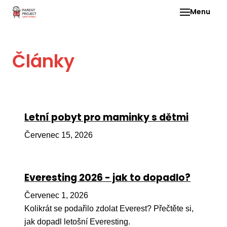
Menu
Pro 
Články
O ne
Pr
dia
In
Letní pobyt pro maminky s dětmi
DMD
Červenec 15, 2026
Ge
Př
Everesting 2026 - jak to dopadlo?
Li
Červenec 1, 2026
Ne
one
Kolikrát se podařilo zdolat Everest? Přečtěte si,
dět
jak dopadl letošní Everesting.