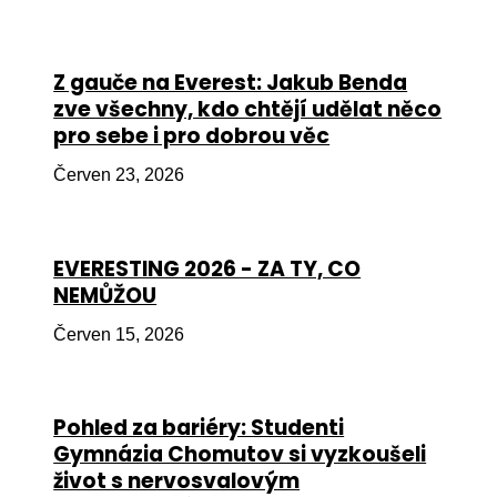
Péče
Od
Z gauče na Everest: Jakub Benda
por
zve všechny, kdo chtějí udělat něco
pro sebe i pro dobrou věc
Pé
kro
Červen 23, 2026
So
por
EVERESTING 2026 - ZA TY, CO
Er
NEMŮŽOU
Ps
Červen 15, 2026
péč
Re
Pohled za bariéry: Studenti
Re
Gymnázia Chomutov si vyzkoušeli
Nu
život s nervosvalovým