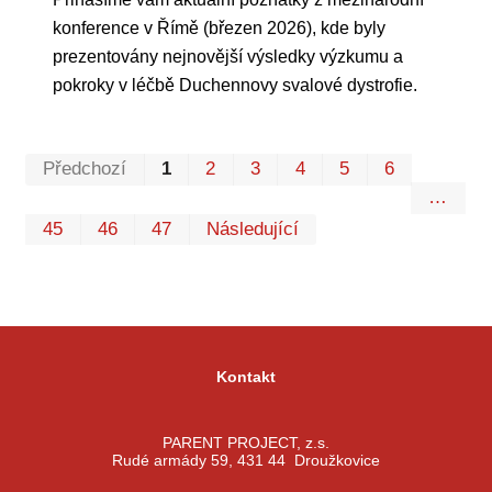
konference v Římě (březen 2026), kde byly
prezentovány nejnovější výsledky výzkumu a
pokroky v léčbě Duchennovy svalové dystrofie.
Prvn
Pos
Předchozí
1
2
3
4
5
6
…
45
46
47
Následující
Kontakt
PARENT PROJECT, z.s.
Rudé armády 59, 431 44 Droužkovice