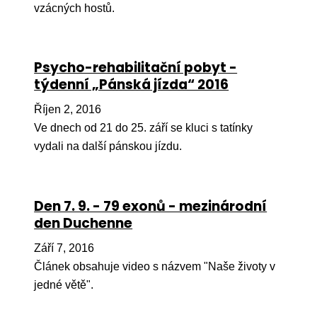
vzácných hostů.
Ko
Výz
Psycho-rehabilitační pobyt -
No
týdenní „Pánská jízda“ 2016
Re
Říjen 2, 2016
Ve dnech od 21 do 25. září se kluci s tatínky
Aktiv
vydali na další pánskou jízdu.
Ak
Je
Den 7. 9. - 79 exonů - mezinárodní
Ve
den Duchenne
Sv
Září 7, 2016
sval
Článek obsahuje video s názvem "Naše životy v
Od
jedné větě".
kon