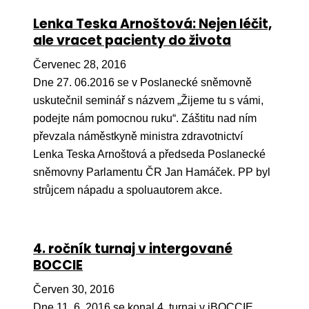
Lenka Teska Arnoštová: Nejen léčit,
ale vracet pacienty do života
Červenec 28, 2016
Dne 27. 06.2016 se v Poslanecké sněmovně
uskutečnil seminář s názvem „Žijeme tu s vámi,
podejte nám pomocnou ruku“. Záštitu nad ním
převzala náměstkyně ministra zdravotnictví
Lenka Teska Arnoštová a předseda Poslanecké
sněmovny Parlamentu ČR Jan Hamáček. PP byl
strůjcem nápadu a spoluautorem akce.
4. ročník turnaj v intergované
BOCCIE
Červen 30, 2016
Dne 11. 6. 2016 se konal 4. turnaj v iBOCCIE