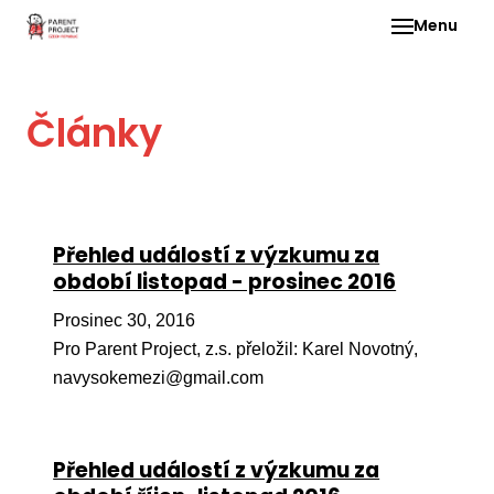
Menu
Pro 
Články
O ne
Pr
dia
In
Přehled událostí z výzkumu za
DMD
období listopad - prosinec 2016
Ge
Prosinec 30, 2016
Př
Pro Parent Project, z.s. přeložil: Karel Novotný,
navysokemezi@gmail.com
Li
Ne
one
Přehled událostí z výzkumu za
dět