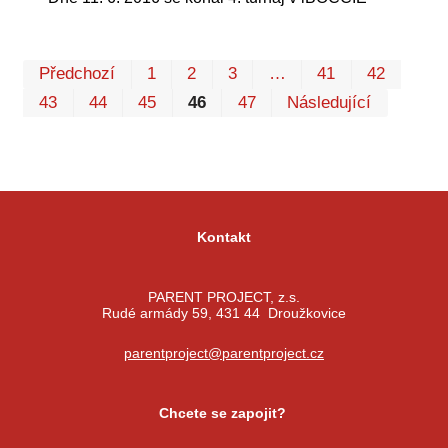
Prv
P
Předchozí
1
2
3
…
41
42
43
44
45
46
47
Následující
Kontakt
PARENT PROJECT, z.s.
Rudé armády 59, 431 44 Droužkovice
parentproject@parentproject.cz
Chcete se zapojit?