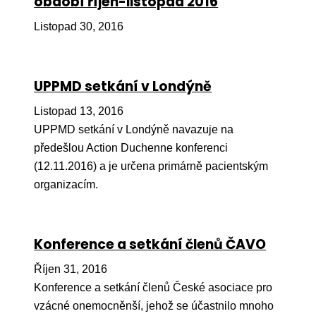
období říjen-listopad 2016
Péče
Listopad 30, 2016
Od
por
UPPMD setkání v Londýně
Pé
kro
Listopad 13, 2016
UPPMD setkání v Londýně navazuje na
So
předešlou Action Duchenne konferenci
por
(12.11.2016) a je určena primárně pacientským
Er
organizacím.
Ps
péč
Konference a setkání členů ČAVO
Re
Říjen 31, 2016
Re
Konference a setkání členů České asociace pro
Nu
vzácné onemocněnší, jehož se účastnilo mnoho