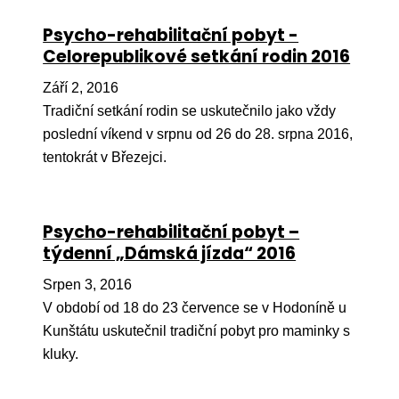
Pr
Psycho-rehabilitační pobyt -
O ná
Celorepublikové setkání rodin 2016
Ak
Září 2, 2016
Tradiční setkání rodin se uskutečnilo jako vždy
Po
poslední víkend v srpnu od 26 do 28. srpna 2016,
Mé
tentokrát v Březejci.
Po
dárc
Psycho-rehabilitační pobyt –
Do
týdenní „Dámská jízda“ 2016
Ko
Srpen 3, 2016
V období od 18 do 23 července se v Hodoníně u
Kont
Kunštátu uskutečnil tradiční pobyt pro maminky s
kluky.