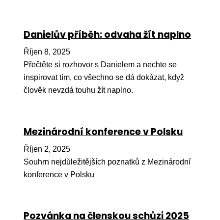
Péče
Danielův příběh: odvaha žít naplno
Od
por
Říjen 8, 2025
Pé
Přečtěte si rozhovor s Danielem a nechte se
kro
inspirovat tím, co všechno se dá dokázat, když
člověk nevzdá touhu žít naplno.
So
por
Er
Mezinárodní konference v Polsku
Ps
Říjen 2, 2025
péč
Souhrn nejdůležitějších poznatků z Mezinárodní
Re
konference v Polsku
Re
Nu
Pozvánka na členskou schůzi 2025