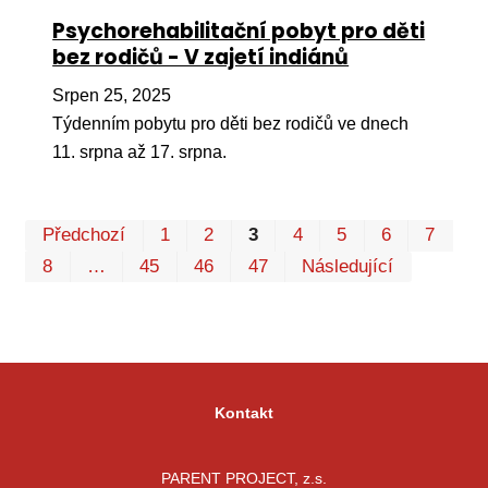
Psychorehabilitační pobyt pro děti
bez rodičů - V zajetí indiánů
Srpen 25, 2025
Týdenním pobytu pro děti bez rodičů ve dnech
11. srpna až 17. srpna.
Pr
Předchozí
1
2
3
4
5
6
7
P
8
…
45
46
47
Následující
Kontakt
PARENT PROJECT, z.s.