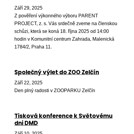
Ko
Září 29, 2025
Z pověření výkonného výboru PARENT
Výz
PROJECT, z. s. Vás srdečně zveme na členskou
No
schůzi, která se koná 18. října 2025 od 14:00
hodin v Komunitní centrum Zahrada, Malenická
Re
1784/2, Praha 11.
Aktiv
Ak
Společný výlet do ZOO Zelčín
Je
Září 22, 2025
Ve
Den plný radosti v ZOOPARKU Zelčín
Sv
sval
Tisková konference k Světovému
Od
dni DMD
kon
Září 10, 2025