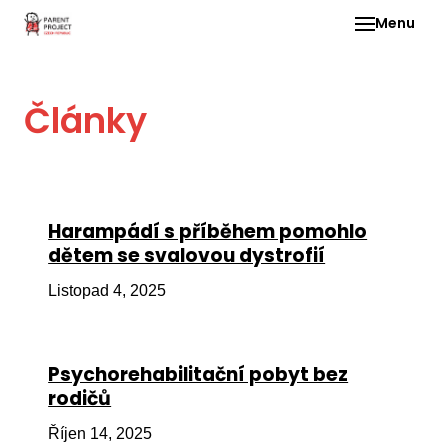
Menu
Pro 
Články
O ne
Pr
dia
In
Harampádí s příběhem pomohlo
DMD
dětem se svalovou dystrofií
Ge
Listopad 4, 2025
Př
Li
Psychorehabilitační pobyt bez
Ne
rodičů
one
dět
Říjen 14, 2025