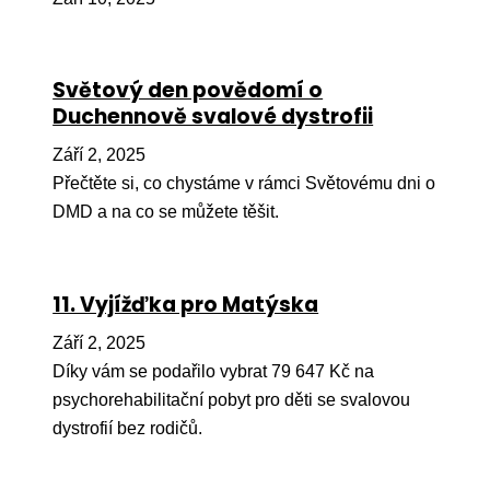
Pr
O ná
Světový den povědomí o
Ak
Duchennově svalové dystrofii
Po
Září 2, 2025
Mé
Přečtěte si, co chystáme v rámci Světovému dni o
DMD a na co se můžete těšit.
Po
dárc
Do
11. Vyjížďka pro Matýska
Ko
Září 2, 2025
Díky vám se podařilo vybrat 79 647 Kč na
Kont
psychorehabilitační pobyt pro děti se svalovou
dystrofií bez rodičů.