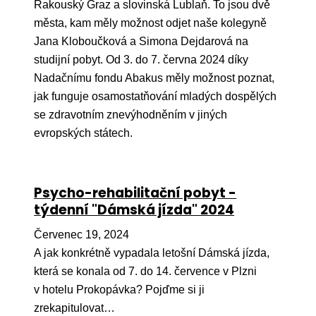
Pr
Rakouský Graz a slovinská Lublaň. To jsou dvě
města, kam měly možnost odjet naše kolegyně
O ná
Jana Kloboučková a Simona Dejdarová na
studijní pobyt. Od 3. do 7. června 2024 díky
Ak
Nadačnímu fondu Abakus měly možnost poznat,
Po
jak funguje osamostatňování mladých dospělých
se zdravotním znevýhodněním v jiných
Mé
evropských státech.
Po
dárc
Do
Psycho-rehabilitační pobyt -
týdenní "Dámská jízda" 2024
Ko
Červenec 19, 2024
Kont
A jak konkrétně vypadala letošní Dámská jízda,
která se konala od 7. do 14. července v Plzni
v hotelu Prokopávka? Pojďme si ji
zrekapitulovat…