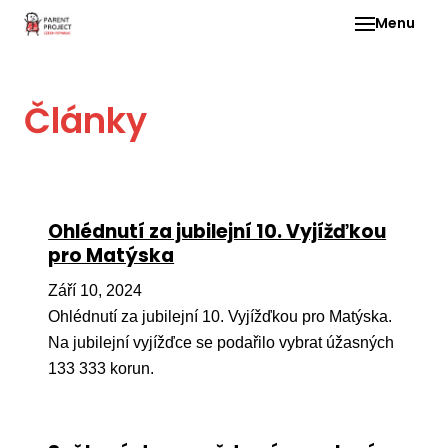
Menu
Pro 
Články
O ne
Pr
dia
In
Ohlédnutí za jubilejní 10. Vyjížďkou
DMD
pro Matýska
Ge
Září 10, 2024
Př
Ohlédnutí za jubilejní 10. Vyjížďkou pro Matýska.
Na jubilejní vyjížďce se podařilo vybrat úžasných
Li
133 333 korun.
Ne
one
dět