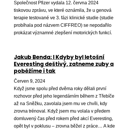
Společnost Pfizer vydala 12. června 2024
tiskovou zprávu, ve které oznámila, že u genová
terapie testované ve 3. fázi klinické studie (studie
probíhala pod názvem CIFFREO) se nepodařilo
prokázat významné zlepšení motorických funkcí.
Jakub Benda: I Kdyby byl letošní
Everesting deštivý, zatneme zuby a
poběžíme i tak
Červen 9, 2024
Když jsme spolu před dvěma roky dělali první
rozhovor před jeho legendárním během z Třebíče
až na Sněžku, zavolala jsem mu ve chvíli, kdy
zrovna trénoval. Když jsem mu volala v předem
domluvený čas před rokem před akcí Everesting,
opět byl v poklusu – zrovna běžel z práce… A kde