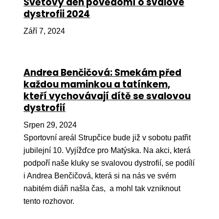
Světový den povědomí o svalové
dystrofii 2024
Péče
Září 7, 2024
Od
por
Pé
Andrea Benčičová: Smekám před
kro
každou maminkou a tatínkem,
So
kteří vychovávají dítě se svalovou
por
dystrofií
Er
Srpen 29, 2024
Sportovní areál Strupčice bude již v sobotu patřit
Ps
jubilejní 10. Vyjížďce pro Matýska. Na akci, která
péč
podpoří naše kluky se svalovou dystrofií, se podílí
Re
i Andrea Benčičová, která si na nás ve svém
Re
nabitém diáři našla čas, a mohl tak vzniknout
tento rozhovor.
Nu