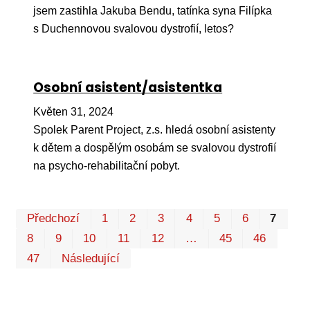
jsem zastihla Jakuba Bendu, tatínka syna Filípka
s Duchennovou svalovou dystrofií, letos?
Osobní asistent/asistentka
Květen 31, 2024
Spolek Parent Project, z.s. hledá osobní asistenty
k dětem a dospělým osobám se svalovou dystrofií
na psycho-rehabilitační pobyt.
Pr
Předchozí
1
2
3
4
5
6
7
P
8
9
10
11
12
…
45
46
47
Následující