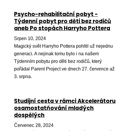
Ko
Psycho-rehabilitační pobyt -
Výz
Týdenní pobyt pro děti bez rodičů
aneb Po stopách Harryho Pottera
No
Srpen 10, 2024
Re
Magický svět Harryho Pottera pohltil už nejednu
generaci. A nejinak tomu bylo i na našem
Aktiv
Týdenním pobytu pro děti bez rodičů, který
Ak
pořádal Parent Project ve dnech 27. července až
Je
3. srpna.
Ve
Sv
Studijní cesta v rámci Akcelerátoru
sval
osamostatňování mladých
dospělých
Od
kon
Červenec 28, 2024