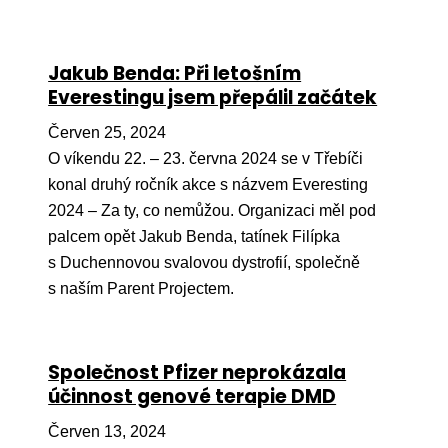
Jakub Benda: Při letošním
Everestingu jsem přepálil začátek
Červen 25, 2024
O víkendu 22. – 23. června 2024 se v Třebíči
konal druhý ročník akce s názvem Everesting
2024 – Za ty, co nemůžou. Organizaci měl pod
palcem opět Jakub Benda, tatínek Filípka
s Duchennovou svalovou dystrofií, společně
s naším Parent Projectem.
Společnost Pfizer neprokázala
účinnost genové terapie DMD
Červen 13, 2024