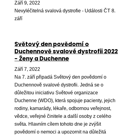
Září 9, 2022
Péče
Nevyléčitelná svalová dystrofie - Události ČT 8.
září
Od
por
Pé
Světový den povědomí o
kro
Duchennově svalové dystrofii 2022
So
- Ženy a Duchenne
por
Září 7, 2022
Er
Na 7. září připadá Světový den povědomí o
Duchennově svalové dystrofii. Jedná se o
Ps
důležitou iniciativu Světové organizace
péč
Duchenne (WDO), která spojuje pacienty, jejich
Re
rodiny, kamarády, lékaře, odbornou veřejnost,
Re
vědce, veřejné činitele a další osoby z celého
světa. Hlavním cílem tohoto dne je zvýšit
Nu
povědomí o nemoci a upozornit na důležitá