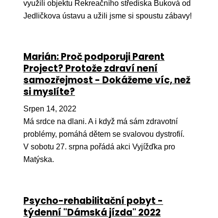
využili objektu Rekreačního střediska Buková od
Jedličkova ústavu a užili jsme si spoustu zábavy!
Marián: Proč podporuji Parent
Project? Protože zdraví není
samozřejmost - Dokážeme víc, než
si myslíte?
Srpen 14, 2022
Má srdce na dlani. A i když má sám zdravotní
problémy, pomáhá dětem se svalovou dystrofií.
V sobotu 27. srpna pořádá akci Vyjížďka pro
Matýska.
Psycho-rehabilitační pobyt -
týdenní "Dámská jízda" 2022