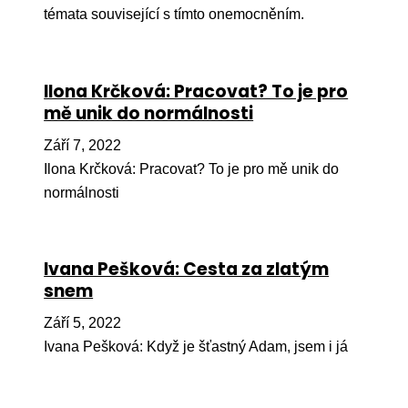
Ko
témata související s tímto onemocněním.
Výz
Ilona Krčková: Pracovat? To je pro
No
mě unik do normálnosti
Re
Září 7, 2022
Aktiv
Ilona Krčková: Pracovat? To je pro mě unik do
normálnosti
Ak
Je
Ivana Pešková: Cesta za zlatým
Ve
snem
Sv
Září 5, 2022
sval
Ivana Pešková: Když je šťastný Adam, jsem i já
Od
kon