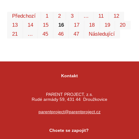
Prv
Po
Předchozí
1
2
3
…
11
12
13
14
15
16
17
18
19
20
21
…
45
46
47
Následující
Kontakt
PARENT PROJECT, z.s.
Rudé armády 59, 431 44 Droužkovice
parentproject@parentproject.cz
Chcete se zapojit?