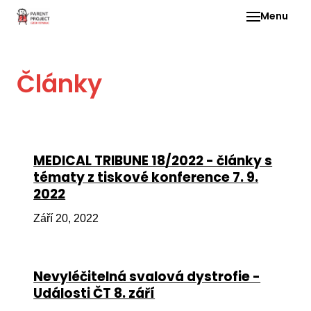
Menu
Pro 
Články
O ne
Pr
dia
In
MEDICAL TRIBUNE 18/2022 - články s
DMD
tématy z tiskové konference 7. 9.
2022
Ge
Př
Září 20, 2022
Li
Ne
Nevyléčitelná svalová dystrofie -
one
Události ČT 8. září
dět