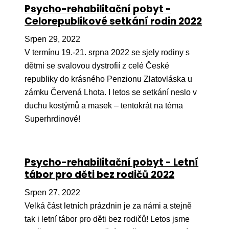
Pr
Psycho-rehabilitační pobyt -
Celorepublikové setkání rodin 2022
O ná
Srpen 29, 2022
Ak
V termínu 19.-21. srpna 2022 se sjely rodiny s
Po
dětmi se svalovou dystrofií z celé České
republiky do krásného Penzionu Zlatovláska u
Mé
zámku Červená Lhota. I letos se setkání neslo v
Po
duchu kostýmů a masek – tentokrát na téma
dárc
Superhrdinové!
Do
Ko
Psycho-rehabilitační pobyt - Letní
tábor pro děti bez rodičů 2022
Kont
Srpen 27, 2022
Velká část letních prázdnin je za námi a stejně
tak i letní tábor pro děti bez rodičů! Letos jsme