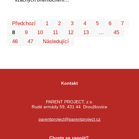
Pr
Předchozí
1
2
3
4
5
6
7
P
8
9
10
11
12
13
…
45
46
47
Následující
Kontakt
PARENT PROJECT, z.s.
Rudé armády 59, 431 44 Droužkovice
parentproject@parentproject.cz
Chcete se zapojit?