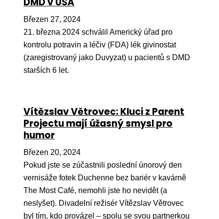
DMD v USA
Březen 27, 2024
21. března 2024 schválil Americký úřad pro
kontrolu potravin a léčiv (FDA) lék givinostat
(zaregistrovaný jako Duvyzat) u pacientů s DMD
starších 6 let.
Vítězslav Větrovec: Kluci z Parent
Projectu mají úžasný smysl pro
humor
Březen 20, 2024
Pokud jste se zúčastnili poslední únorový den
vernisáže fotek Duchenne bez bariér v kavárně
The Most Café, nemohli jste ho nevidět (a
neslyšet). Divadelní režisér Vítězslav Větrovec
byl tím, kdo provázel – spolu se svou partnerkou