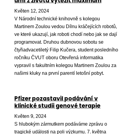
umí z života vytěžit maximum
Pr
Květen 12, 2024
O ná
V Národní technické knihovně s kolegou
Martinem Zoulou vedou Dílnu kráčejících robotů,
Ak
ve které ukazují, jak roboti chodí nebo jak se dají
Po
programovat. Druhou dubnovou sobotu se
Mé
čtyřiadvacetiletý Filip Kučera, student posledního
ročníku ČVUT oboru Otevřená informatika
Po
vypravil s fakultním kolegou Martinem Zoulou za
dárc
našimi kluky na první parentí letošní pobyt.
Do
Ko
Pfizer pozastavil podávání v
klinické studii genové terapie
Kont
Květen 9, 2024
S hlubokým zármutkem podáváme zprávu o
tragické události na poli výzkumu. 7. května