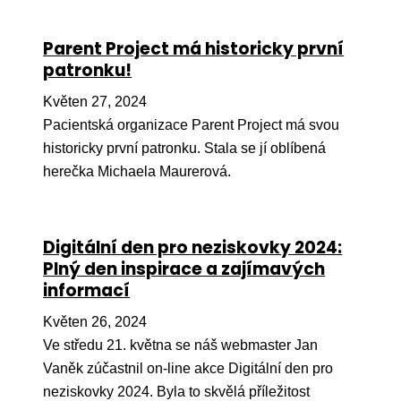
Péče
Parent Project má historicky první
Od
patronku!
por
Květen 27, 2024
Pé
Pacientská organizace Parent Project má svou
kro
historicky první patronku. Stala se jí oblíbená
So
herečka Michaela Maurerová.
por
Er
Digitální den pro neziskovky 2024:
Ps
Plný den inspirace a zajímavých
péč
informací
Re
Květen 26, 2024
Re
Ve středu 21. května se náš webmaster Jan
Vaněk zúčastnil on-line akce Digitální den pro
Nu
neziskovky 2024. Byla to skvělá příležitost