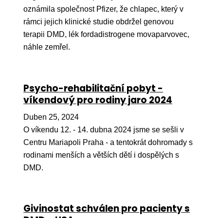
oznámila společnost Pfizer, že chlapec, který v
rámci jejich klinické studie obdržel genovou
terapii DMD, lék fordadistrogene movaparvovec,
náhle zemřel.
Psycho-rehabilitační pobyt -
víkendový pro rodiny jaro 2024
Duben 25, 2024
O víkendu 12. - 14. dubna 2024 jsme se sešli v
Centru Mariapoli Praha - a tentokrát dohromady s
rodinami menších a větších dětí i dospělých s
DMD.
Givinostat schválen pro pacienty s