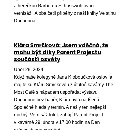
a herečkou Barborou Schusswohlovou –
vernisáží. A oba četli příběhy z naší knihy Ve stínu
Duchenna…
Klára Smrčková: Jsem vděčná, že
mohu být díky Parent Projectu
součástí osvěty
Únor 28, 2024
Když naše kolegyně Jana Kloboučková oslovila
majitelku Kláru Smrčkovou z útulné kavárny The
Most Café s nápadem uspořádat výstavu
Duchenne bez bariér, Klára byla nadšená.
Společně hledaly termín. A našly ten nejlepší
možný. Vernisáž fotek zahájí Parent Project
v kavárně 29. února v 17:00 hodin na Den
vzácných onemocnění…