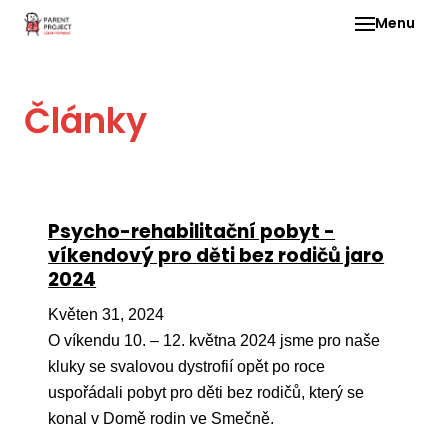
Menu
Pro 
Články
O ne
Pr
dia
In
Psycho-rehabilitační pobyt -
DMD
víkendový pro děti bez rodičů jaro
2024
Ge
Př
Květen 31, 2024
O víkendu 10. – 12. května 2024 jsme pro naše
Li
kluky se svalovou dystrofií opět po roce
Ne
uspořádali pobyt pro děti bez rodičů, který se
one
konal v Domě rodin ve Smečně.
dět