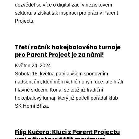
Ko
dozvědět se více o digitalizaci v neziskovém
sektoru, a získat tak inspiraci pro práci v Parent
Výz
Projectu.
No
Re
Třetí ročník hokejbalového turnaje
pro Parent Project je za námi!
Aktiv
Květen 24, 2024
Ak
Sobota 18. května patřila všem sportovním
Je
nadšencům, kteří měli rychlé nohy i ruce, ale hráli
hlavně srdcem. Konal se totiž již tradiční
Ve
hokejbalový turnaj, který již potřetí pořádal klub
Sv
SK Horní Bříza.
sval
Od
kon
Filip Kučera: Kluci z Parent Projectu