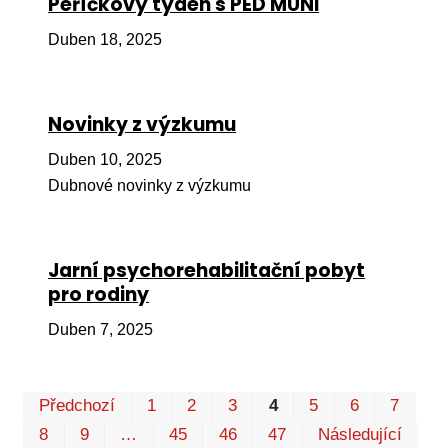
Peříčkový týden s PED MUNI
Pr
Duben 18, 2025
O ná
Ak
Novinky z výzkumu
Po
Duben 10, 2025
Mé
Dubnové novinky z výzkumu
Po
dárc
Do
Jarní psychorehabilitační pobyt
pro rodiny
Ko
Duben 7, 2025
Kont
Pr
Předchozí
1
2
3
4
5
6
7
P
8
9
…
45
46
47
Následující