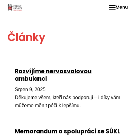
Menu
Pro 
Články
O ne
Pr
dia
In
Rozvíjíme nervosvalovou
DMD
ambulanci
Ge
Srpen 9, 2025
Př
Děkujeme všem, kteří nás podporují – i díky vám
můžeme měnit péči k lepšímu.
Li
Ne
one
Memorandum o spolupráci se SÚKL
dět