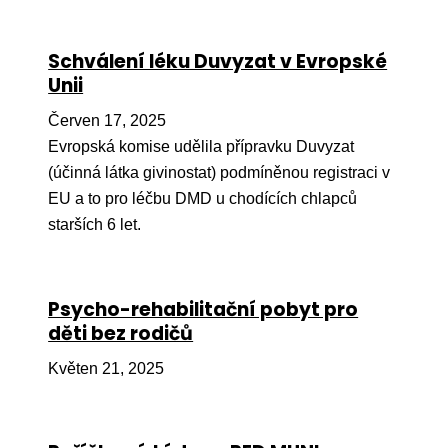
Ko
Schválení léku Duvyzat v Evropské
Výz
Unii
No
Červen 17, 2025
Re
Evropská komise udělila přípravku Duvyzat
(účinná látka givinostat) podmíněnou registraci v
Aktiv
EU a to pro léčbu DMD u chodících chlapců
Ak
starších 6 let.
Je
Ve
Psycho-rehabilitační pobyt pro
děti bez rodičů
Sv
sval
Květen 21, 2025
Od
kon