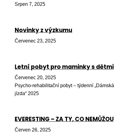
Srpen 7, 2025
Péče
Od
por
Novinky z výzkumu
Pé
Červenec 23, 2025
kro
So
por
Letní pobyt pro maminky s dětmi
Er
Červenec 20, 2025
Psycho-rehabilitační pobyt – týdenní „Dámská
Ps
jízda“ 2025
péč
Re
EVERESTING – ZA TY, CO NEMŮŽOU
Re
Nu
Červen 26, 2025