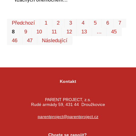
Pr
Předchozí
1
2
3
4
5
6
7
P
8
9
10
11
12
13
…
45
46
47
Následující
Kontakt
PARENT PROJECT, z.s.
Rudé armády 59, 431 44 Droužkovice
parentproject@parentproject.cz
Chcete se zapojit?