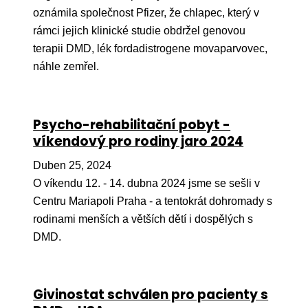
oznámila společnost Pfizer, že chlapec, který v
rámci jejich klinické studie obdržel genovou
terapii DMD, lék fordadistrogene movaparvovec,
náhle zemřel.
Psycho-rehabilitační pobyt -
víkendový pro rodiny jaro 2024
Duben 25, 2024
O víkendu 12. - 14. dubna 2024 jsme se sešli v
Centru Mariapoli Praha - a tentokrát dohromady s
rodinami menších a větších dětí i dospělých s
DMD.
Givinostat schválen pro pacienty s