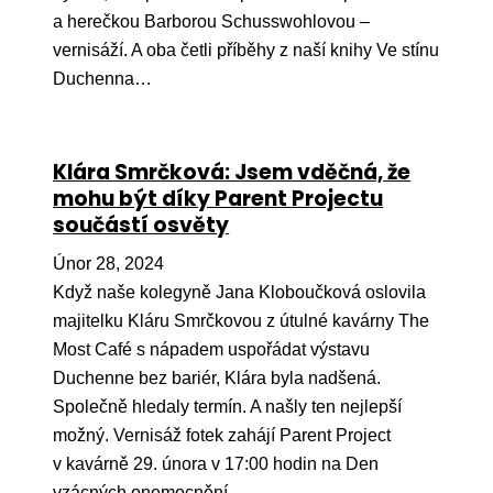
a herečkou Barborou Schusswohlovou –
vernisáží. A oba četli příběhy z naší knihy Ve stínu
Duchenna…
Klára Smrčková: Jsem vděčná, že
mohu být díky Parent Projectu
součástí osvěty
Únor 28, 2024
Když naše kolegyně Jana Kloboučková oslovila
majitelku Kláru Smrčkovou z útulné kavárny The
Most Café s nápadem uspořádat výstavu
Duchenne bez bariér, Klára byla nadšená.
Společně hledaly termín. A našly ten nejlepší
možný. Vernisáž fotek zahájí Parent Project
v kavárně 29. února v 17:00 hodin na Den
vzácných onemocnění…