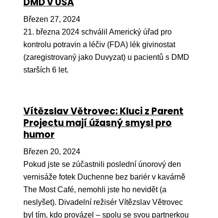
DMD v USA
Březen 27, 2024
21. března 2024 schválil Americký úřad pro
kontrolu potravin a léčiv (FDA) lék givinostat
(zaregistrovaný jako Duvyzat) u pacientů s DMD
starších 6 let.
Vítězslav Větrovec: Kluci z Parent
Projectu mají úžasný smysl pro
humor
Březen 20, 2024
Pokud jste se zúčastnili poslední únorový den
vernisáže fotek Duchenne bez bariér v kavárně
The Most Café, nemohli jste ho nevidět (a
neslyšet). Divadelní režisér Vítězslav Větrovec
byl tím, kdo provázel – spolu se svou partnerkou