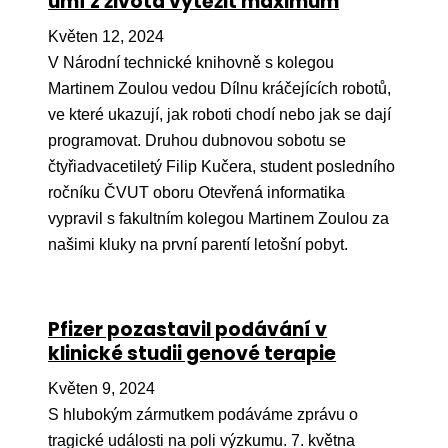
umí z života vytěžit maximum
Pr
Květen 12, 2024
O ná
V Národní technické knihovně s kolegou
Martinem Zoulou vedou Dílnu kráčejících robotů,
Ak
ve které ukazují, jak roboti chodí nebo jak se dají
Po
programovat. Druhou dubnovou sobotu se
Mé
čtyřiadvacetiletý Filip Kučera, student posledního
ročníku ČVUT oboru Otevřená informatika
Po
vypravil s fakultním kolegou Martinem Zoulou za
dárc
našimi kluky na první parentí letošní pobyt.
Do
Ko
Pfizer pozastavil podávání v
klinické studii genové terapie
Kont
Květen 9, 2024
S hlubokým zármutkem podáváme zprávu o
tragické události na poli výzkumu. 7. května