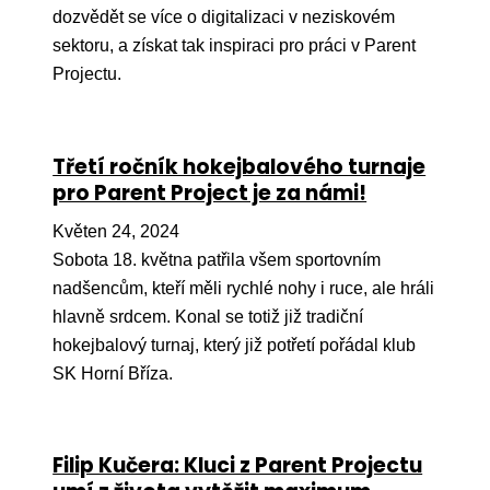
Ko
dozvědět se více o digitalizaci v neziskovém
sektoru, a získat tak inspiraci pro práci v Parent
Výz
Projectu.
No
Re
Třetí ročník hokejbalového turnaje
pro Parent Project je za námi!
Aktiv
Květen 24, 2024
Ak
Sobota 18. května patřila všem sportovním
Je
nadšencům, kteří měli rychlé nohy i ruce, ale hráli
hlavně srdcem. Konal se totiž již tradiční
Ve
hokejbalový turnaj, který již potřetí pořádal klub
Sv
SK Horní Bříza.
sval
Od
kon
Filip Kučera: Kluci z Parent Projectu