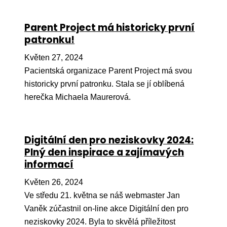
Péče
Parent Project má historicky první
Od
patronku!
por
Květen 27, 2024
Pé
Pacientská organizace Parent Project má svou
kro
historicky první patronku. Stala se jí oblíbená
So
herečka Michaela Maurerová.
por
Er
Digitální den pro neziskovky 2024:
Ps
Plný den inspirace a zajímavých
péč
informací
Re
Květen 26, 2024
Re
Ve středu 21. května se náš webmaster Jan
Vaněk zúčastnil on-line akce Digitální den pro
Nu
neziskovky 2024. Byla to skvělá příležitost