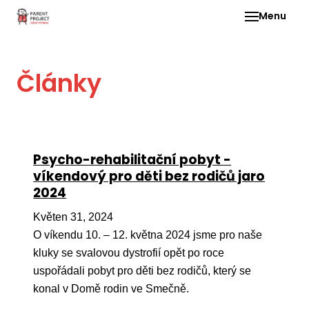
Menu
Pro 
Články
O ne
Pr
dia
In
Psycho-rehabilitační pobyt -
DMD
víkendový pro děti bez rodičů jaro
2024
Ge
Př
Květen 31, 2024
O víkendu 10. – 12. května 2024 jsme pro naše
Li
kluky se svalovou dystrofií opět po roce
Ne
uspořádali pobyt pro děti bez rodičů, který se
one
konal v Domě rodin ve Smečně.
dět