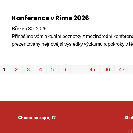
Konference v Říme 2026
Březen 30, 2026
Přinášíme vám aktuální poznatky z mezinárodní konferenc
prezentovány nejnovější výsledky výzkumu a pokroky v l
1
2
3
4
5
6
…
45
46
47
Chcete se zapojit?
Sled