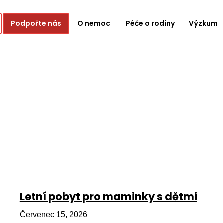
Podpořte nás
O nemoci
Péče o rodiny
Výzkum
Letní pobyt pro maminky s dětmi
Červenec 15, 2026