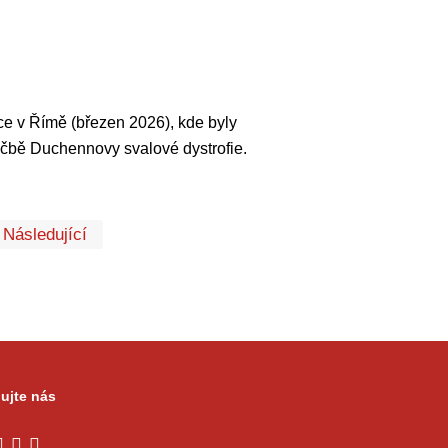
e v Římě (březen 2026), kde byly
éčbě Duchennovy svalové dystrofie.
První
Poslední
Následující
ujte nás