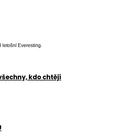
l letošní Everesting.
všechny, kdo chtějí
U