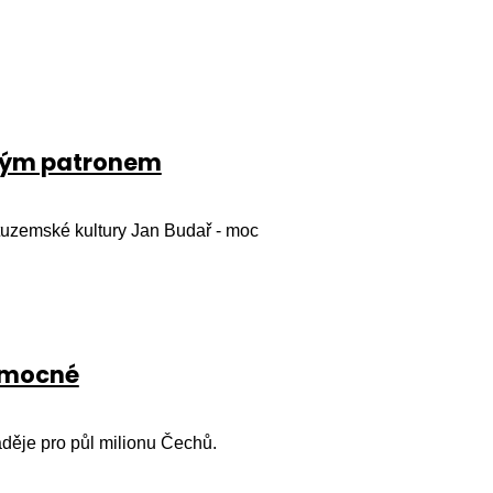
uhým patronem
 tuzemské kultury Jan Budař - moc
nemocné
děje pro půl milionu Čechů.