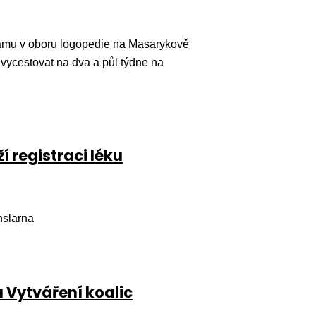
amu v oboru logopedie na Masarykově
vycestovat na dva a půl týdne na
 registraci léku
nslarna
u Vytváření koalic