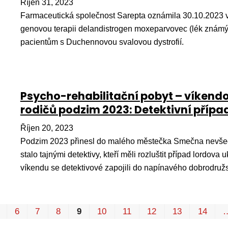
Říjen 31, 2023
Farmaceutická společnost Sarepta oznámila 30.10.2023 v
genovou terapii delandistrogen moxeparvovec (lék znám
pacientům s Duchennovou svalovou dystrofií.
Psycho-rehabilitační pobyt – víkendo
rodičů podzim 2023: Detektivní příp
Říjen 20, 2023
Podzim 2023 přinesl do malého městečka Smečna nevšedn
stalo tajnými detektivy, kteří měli rozluštit případ lord
víkendu se detektivové zapojili do napínavého dobrodružst
6
7
8
9
10
11
12
13
14