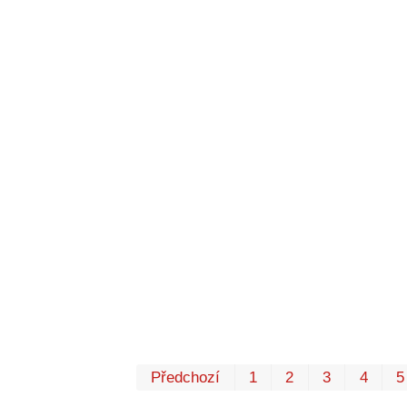
Předchozí
1
2
3
4
5