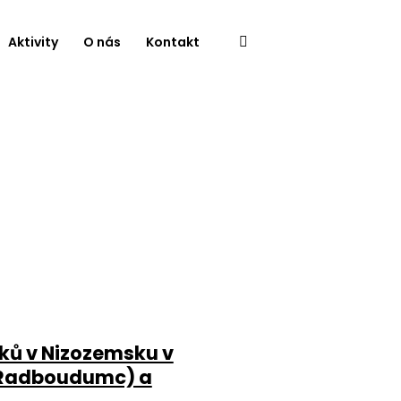
Aktivity
O nás
Kontakt
ků v Nizozemsku v
 (Radboudumc) a