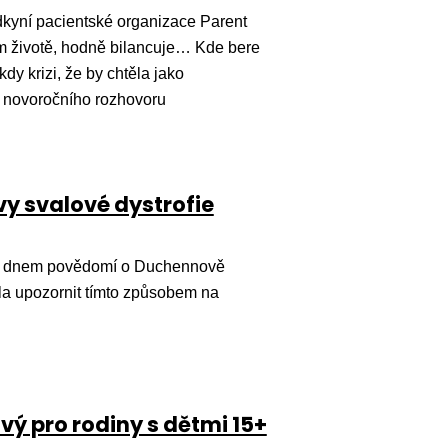
dkyní pacientské organizace Parent
m životě, hodně bilancuje… Kde bere
dy krizi, že by chtěla jako
o novoročního rozhovoru
y svalové dystrofie
ým dnem povědomí o Duchennově
dla upozornit tímto způsobem na
vý pro rodiny s dětmi 15+