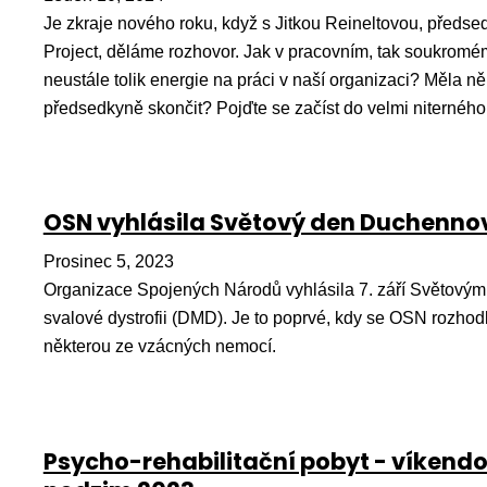
Je zkraje nového roku, když s Jitkou Reineltovou, předse
Project, děláme rozhovor. Jak v pracovním, tak soukromé
neustále tolik energie na práci v naší organizaci? Měla něk
předsedkyně skončit? Pojďte se začíst do velmi niternéh
OSN vyhlásila Světový den Duchennov
Prosinec 5, 2023
Organizace Spojených Národů vyhlásila 7. září Světov
svalové dystrofii (DMD). Je to poprvé, kdy se OSN rozho
některou ze vzácných nemocí.
Psycho-rehabilitační pobyt - víkendo