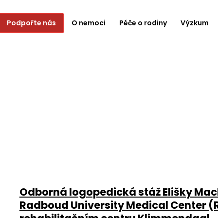
Podpořte nás
O nemoci
Péče o rodiny
Výzkum
Odborná logopedická stáž Elišky Mac
Radboud University Medical Center