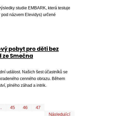
ýsledky studie EMBARK, která testuje
ý pod názvem Elevidys) určené
vý pobyt pro děti bez
ad ze Smečna
í událost. Našich šest účastníků se
ova ukradeného cenného obrazu. Během
ví, plného záhad a intrik.
První
Poslední
…
45
46
47
Následující