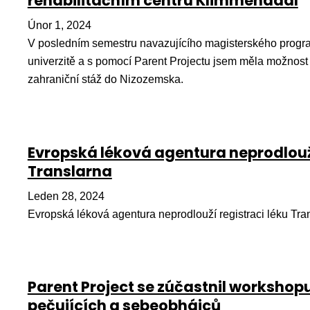
rehabilitačním centru Klimmendaal
Únor 1, 2024
V posledním semestru navazujícího magisterského progr
univerzitě a s pomocí Parent Projectu jsem měla možnost 
zahraniční stáž do Nizozemska.
Evropská léková agentura neprodlouží
Translarna
Leden 28, 2024
Evropská léková agentura neprodlouží registraci léku Tra
Parent Project se zúčastnil workshop
pečujících a sebeobhájců