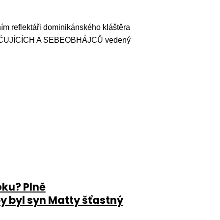
ím reflektáři dominikánského kláštěra
 PEČUJÍCÍCH A SEBEOBHÁJCŮ vedený
oku? Plně
by byl syn Matty šťastný