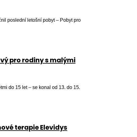
čnil poslední letošní pobyt – Pobyt pro
vý pro rodiny s malými
tmi do 15 let – se konal od 13. do 15.
ové terapie Elevidys