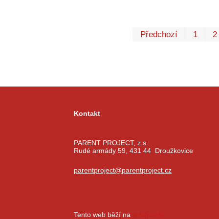
Předchozí
1
2
Kontakt
PARENT PROJECT, z.s.
Rudé armády 59, 431 44 Droužkovice
parentproject@parentproject.cz
Tento web běží na
solidpixels.