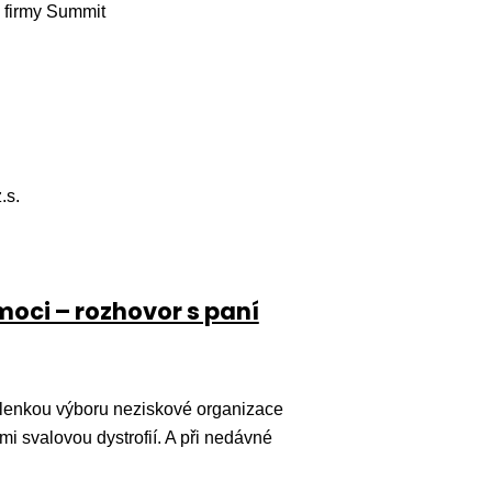
d firmy Summit
.s.
oci – rozhovor s paní
 členkou výboru neziskové organizace
ími svalovou dystrofií. A při nedávné