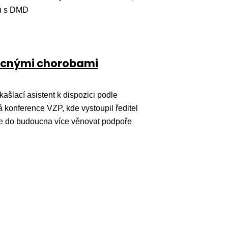
tů s DMD
vzácnými chorobami
ašlací asistent k dispozici podle
vá konference VZP, kde vystoupil ředitel
ce do budoucna více věnovat podpoře