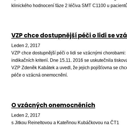
klinického hodnocení fáze 2 léčiva SMT C1100 u pacien
VZP chce dostupnější péči o lidi se 
Leden 2, 2017
VZP chce dostupnější péči o lidi se vzácnými chorobami: k
indikačních kriterií. Dne 15.11. 2016 se uskutečnila tisko
VZP Zdeněk Kabátek a uvedl, že jejich pojišťovna se ch
péče o vzácná onemocnění.
O vzácných onemocněních
Leden 2, 2017
s Jitkou Reineltovou a Kateřinou Kubáčkovou na ČT1