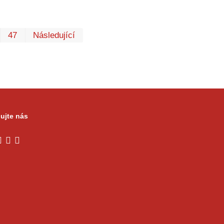
První
Poslední
47
Následující
ujte nás