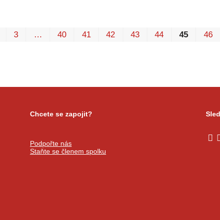
3
…
40
41
42
43
44
45
46
Chcete se zapojit?
Sled
Podpořte nás
Staňte se členem spolku