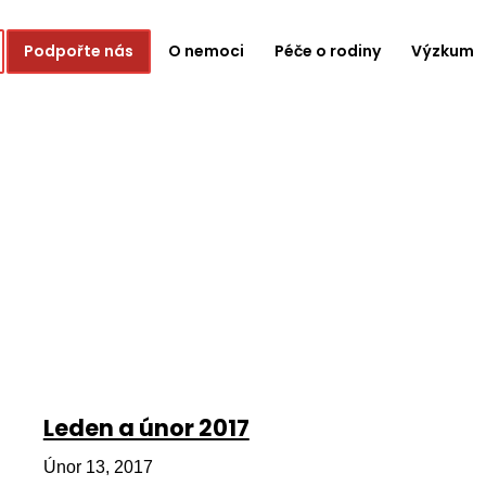
Podpořte nás
O nemoci
Péče o rodiny
Výzkum
Leden a únor 2017
Únor 13, 2017