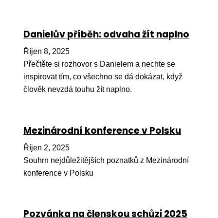
Péče
Danielův příběh: odvaha žít naplno
Od
por
Říjen 8, 2025
Pé
Přečtěte si rozhovor s Danielem a nechte se
kro
inspirovat tím, co všechno se dá dokázat, když
člověk nevzdá touhu žít naplno.
So
por
Er
Mezinárodní konference v Polsku
Ps
Říjen 2, 2025
péč
Souhrn nejdůležitějších poznatků z Mezinárodní
Re
konference v Polsku
Re
Nu
Pozvánka na členskou schůzi 2025