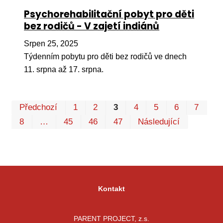
Psychorehabilitační pobyt pro děti
bez rodičů - V zajetí indiánů
Srpen 25, 2025
Týdenním pobytu pro děti bez rodičů ve dnech
11. srpna až 17. srpna.
Pr
Předchozí
1
2
3
4
5
6
7
P
8
…
45
46
47
Následující
Kontakt
PARENT PROJECT, z.s.