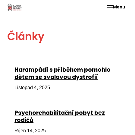
Menu
Pro 
Články
O ne
Pr
dia
In
Harampádí s příběhem pomohlo
DMD
dětem se svalovou dystrofií
Ge
Listopad 4, 2025
Př
Li
Psychorehabilitační pobyt bez
Ne
rodičů
one
dět
Říjen 14, 2025