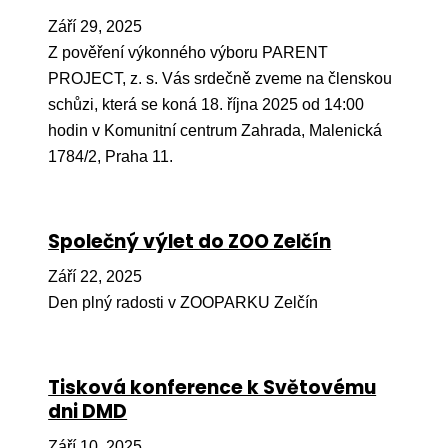
Ko
Září 29, 2025
Z pověření výkonného výboru PARENT
Výz
PROJECT, z. s. Vás srdečně zveme na členskou
No
schůzi, která se koná 18. října 2025 od 14:00
hodin v Komunitní centrum Zahrada, Malenická
Re
1784/2, Praha 11.
Aktiv
Ak
Společný výlet do ZOO Zelčín
Je
Září 22, 2025
Ve
Den plný radosti v ZOOPARKU Zelčín
Sv
sval
Tisková konference k Světovému
Od
dni DMD
kon
Září 10, 2025