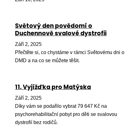
Pr
O ná
Světový den povědomí o
Ak
Duchennově svalové dystrofii
Po
Září 2, 2025
Mé
Přečtěte si, co chystáme v rámci Světovému dni o
DMD a na co se můžete těšit.
Po
dárc
Do
11. Vyjížďka pro Matýska
Ko
Září 2, 2025
Díky vám se podařilo vybrat 79 647 Kč na
Kont
psychorehabilitační pobyt pro děti se svalovou
dystrofií bez rodičů.