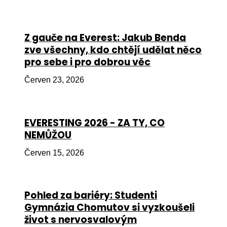
Péče
Od
Z gauče na Everest: Jakub Benda
por
zve všechny, kdo chtějí udělat něco
pro sebe i pro dobrou věc
Pé
kro
Červen 23, 2026
So
por
EVERESTING 2026 - ZA TY, CO
Er
NEMŮŽOU
Ps
Červen 15, 2026
péč
Re
Pohled za bariéry: Studenti
Re
Gymnázia Chomutov si vyzkoušeli
Nu
život s nervosvalovým