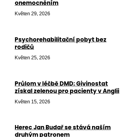
onemocněním
Ko
Květen 29, 2026
Výz
No
Psychorehabilitační pobyt bez
Re
rodičů
Aktiv
Květen 25, 2026
Ak
Je
Průlom v léčbě DMD: Givinostat
získal zelenou pro pacienty v Anglii
Ve
Květen 15, 2026
Sv
sval
Od
Herec Jan Budař se stává naším
kon
druhým patronem