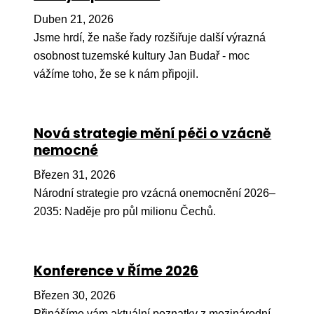
Pr
Duben 21, 2026
O ná
Jsme hrdí, že naše řady rozšiřuje další výrazná
osobnost tuzemské kultury Jan Budař - moc
Ak
vážíme toho, že se k nám připojil.
Po
Mé
Nová strategie mění péči o vzácně
Po
nemocné
dárc
Březen 31, 2026
Do
Národní strategie pro vzácná onemocnění 2026–
Ko
2035: Naděje pro půl milionu Čechů.
Kont
Konference v Říme 2026
Březen 30, 2026
Přinášíme vám aktuální poznatky z mezinárodní