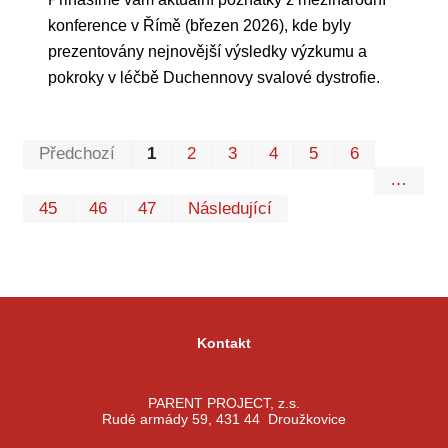
konference v Římě (březen 2026), kde byly
prezentovány nejnovější výsledky výzkumu a
pokroky v léčbě Duchennovy svalové dystrofie.
Prvn
Pos
Předchozí
1
2
3
4
5
6
…
45
46
47
Následující
Kontakt
PARENT PROJECT, z.s.
Rudé armády 59, 431 44 Droužkovice