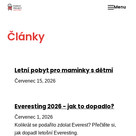
Menu
Pro 
Články
O ne
Pr
dia
In
Letní pobyt pro maminky s dětmi
DMD
Červenec 15, 2026
Ge
Př
Everesting 2026 - jak to dopadlo?
Li
Červenec 1, 2026
Ne
one
Kolikrát se podařilo zdolat Everest? Přečtěte si,
dět
jak dopadl letošní Everesting.