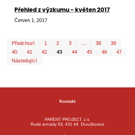
Přehled z výzkumu - květen 2017
Červen 1, 2017
Prv
P
Předchozí
1
2
3
…
38
39
40
41
42
43
44
45
46
47
Následující
Kontakt
PARENT PROJECT, z.s.
Rudé armády 59, 431 44 Droužkovice