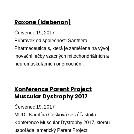
Péče
Od
Raxone (Idebenon)
por
Červenec 19, 2017
Pé
Přípravek od společnosti Santhera
kro
Pharmaceuticals, která je zaměřena na vývoj
inovační léčby vzácných mitochondriálních a
So
por
neuromuskulárních onemocnění.
Er
Ps
Konference Parent Project
péč
Muscular Dystrophy 2017
Re
Červenec 19, 2017
MUDr. Karolína Češková se zúčastnila
Re
Konference Muscular Dystrophy 2017, kterou
Nu
uspořádal americký Parent Project.