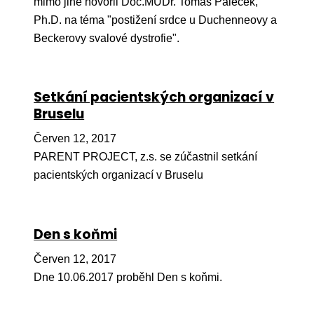
mimo jiné hovořil Doc.MUDr. Tomáš Paleček,
Pr
Ph.D. na téma "postižení srdce u Duchenneovy a
O ná
Beckerovy svalové dystrofie".
Ak
Po
Setkání pacientských organizací v
Bruselu
Mé
Červen 12, 2017
Po
PARENT PROJECT, z.s. se zúčastnil setkání
dárc
pacientských organizací v Bruselu
Do
Ko
Den s koňmi
Kont
Červen 12, 2017
Dne 10.06.2017 proběhl Den s koňmi.