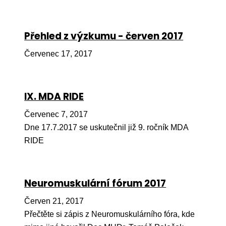
Ko
Výz
Přehled z výzkumu - červen 2017
No
Červenec 17, 2017
Re
Aktiv
IX. MDA RIDE
Ak
Červenec 7, 2017
Dne 17.7.2017 se uskutečnil již 9. ročník MDA
Je
RIDE
Ve
Sv
sval
Neuromuskulární fórum 2017
Od
Červen 21, 2017
kon
Přečtěte si zápis z Neuromuskulárního fóra, kde