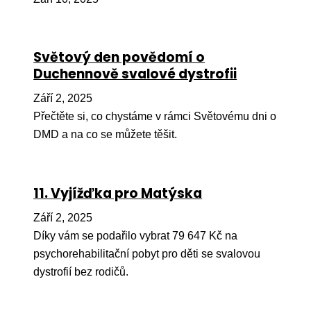
Pr
O ná
Světový den povědomí o
Ak
Duchennově svalové dystrofii
Po
Září 2, 2025
Mé
Přečtěte si, co chystáme v rámci Světovému dni o
DMD a na co se můžete těšit.
Po
dárc
Do
11. Vyjížďka pro Matýska
Ko
Září 2, 2025
Díky vám se podařilo vybrat 79 647 Kč na
Kont
psychorehabilitační pobyt pro děti se svalovou
dystrofií bez rodičů.