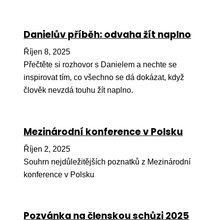
Péče
Danielův příběh: odvaha žít naplno
Od
por
Říjen 8, 2025
Pé
Přečtěte si rozhovor s Danielem a nechte se
kro
inspirovat tím, co všechno se dá dokázat, když
člověk nevzdá touhu žít naplno.
So
por
Er
Mezinárodní konference v Polsku
Ps
Říjen 2, 2025
péč
Souhrn nejdůležitějších poznatků z Mezinárodní
Re
konference v Polsku
Re
Nu
Pozvánka na členskou schůzi 2025