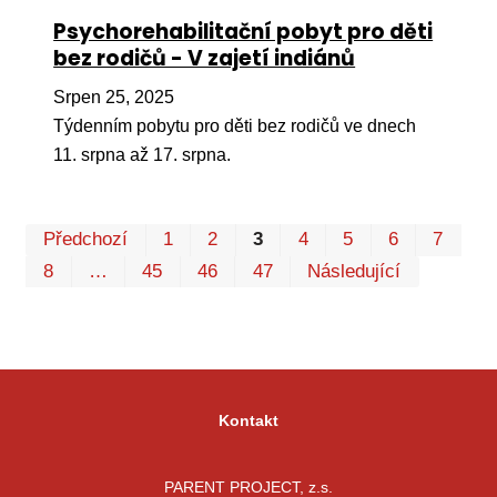
Psychorehabilitační pobyt pro děti
bez rodičů - V zajetí indiánů
Srpen 25, 2025
Týdenním pobytu pro děti bez rodičů ve dnech
11. srpna až 17. srpna.
Pr
Předchozí
1
2
3
4
5
6
7
P
8
…
45
46
47
Následující
Kontakt
PARENT PROJECT, z.s.