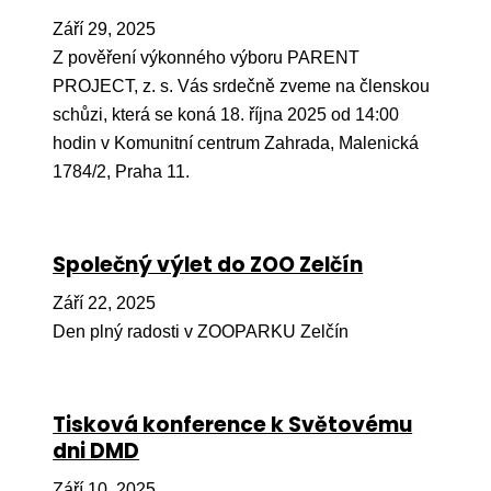
Ko
Září 29, 2025
Z pověření výkonného výboru PARENT
Výz
PROJECT, z. s. Vás srdečně zveme na členskou
No
schůzi, která se koná 18. října 2025 od 14:00
hodin v Komunitní centrum Zahrada, Malenická
Re
1784/2, Praha 11.
Aktiv
Ak
Společný výlet do ZOO Zelčín
Je
Září 22, 2025
Ve
Den plný radosti v ZOOPARKU Zelčín
Sv
sval
Tisková konference k Světovému
Od
dni DMD
kon
Září 10, 2025