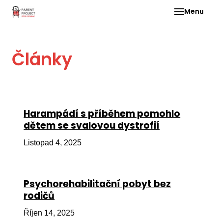
Menu
Pro 
Články
O ne
Pr
dia
In
Harampádí s příběhem pomohlo
DMD
dětem se svalovou dystrofií
Ge
Listopad 4, 2025
Př
Li
Psychorehabilitační pobyt bez
Ne
rodičů
one
dět
Říjen 14, 2025