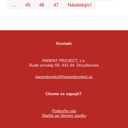
…
45
46
47
Následující
Kontakt
PARENT PROJECT, z.s.
Rudé armády 59, 431 44 Droužkovice
parentproject@parentproject.cz
Chcete se zapojit?
Podpořte nás
Staňte se členem spolku