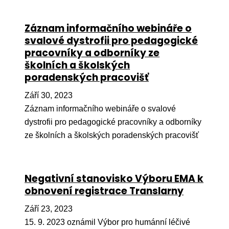
Pr
Záznam informačního webináře o
O ná
svalové dystrofii pro pedagogické
Ak
pracovníky a odborníky ze
školních a školských
Po
poradenských pracovišť
Mé
Září 30, 2023
Po
Záznam informačního webináře o svalové
dárc
dystrofii pro pedagogické pracovníky a odborníky
Do
ze školních a školských poradenských pracovišť
Ko
Negativní stanovisko Výboru EMA k
Kont
obnovení registrace Translarny
Září 23, 2023
15. 9. 2023 oznámil Výbor pro humánní léčivé