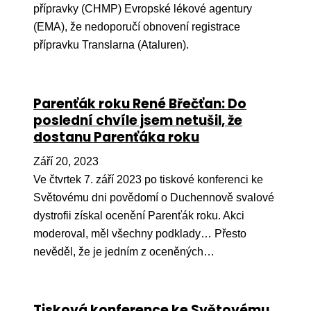
přípravky (CHMP) Evropské lékové agentury
(EMA), že nedoporučí obnovení registrace
přípravku Translarna (Ataluren).
Parenťák roku René Břečťan: Do
poslední chvíle jsem netušil, že
dostanu Parenťáka roku
Září 20, 2023
Ve čtvrtek 7. září 2023 po tiskové konferenci ke
Světovému dni povědomí o Duchennově svalové
dystrofii získal ocenění Parenťák roku. Akci
moderoval, měl všechny podklady… Přesto
nevěděl, že je jedním z oceněných…
Tisková konference ke Světovému