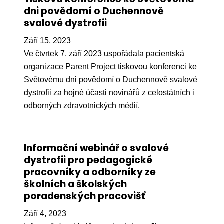
dni povědomí o Duchennově
svalové dystrofii
Září 15, 2023
Ve čtvrtek 7. září 2023 uspořádala pacientská
organizace Parent Project tiskovou konferenci ke
Světovému dni povědomí o Duchennově svalové
dystrofii za hojné účasti novinářů z celostátních i
odborných zdravotnických médií.
Informační webinář o svalové
dystrofii pro pedagogické
pracovníky a odborníky ze
školních a školských
poradenských pracovišť
Září 4, 2023