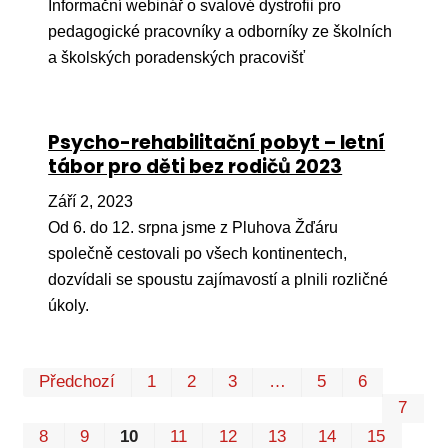
Informační webinář o svalové dystrofii pro
pedagogické pracovníky a odborníky ze školních
a školských poradenských pracovišť
Psycho-rehabilitační pobyt – letní
tábor pro děti bez rodičů 2023
Září 2, 2023
Od 6. do 12. srpna jsme z Pluhova Žďáru
společně cestovali po všech kontinentech,
dozvídali se spoustu zajímavostí a plnili rozličné
úkoly.
Prvn
Pos
Předchozí
1
2
3
…
5
6
7
8
9
10
11
12
13
14
15