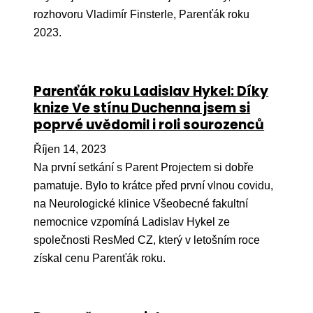
rozhovoru Vladimír Finsterle, Parenťák roku
Péče
2023.
Od
por
Parenťák roku Ladislav Hykel: Díky
Pé
knize Ve stínu Duchenna jsem si
kro
poprvé uvědomil i roli sourozenců
So
por
Říjen 14, 2023
Na první setkání s Parent Projectem si dobře
Er
pamatuje. Bylo to krátce před první vlnou covidu,
Ps
na Neurologické klinice Všeobecné fakultní
péč
nemocnice vzpomíná Ladislav Hykel ze
společnosti ResMed CZ, který v letošním roce
Re
získal cenu Parenťák roku.
Re
Nu