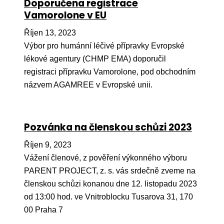
Doporučena registrace
Ko
Vamorolone v EU
Výz
Říjen 13, 2023
Výbor pro humánní léčivé přípravky Evropské
No
lékové agentury (CHMP EMA) doporučil
Re
registraci přípravku Vamorolone, pod obchodním
názvem AGAMREE v Evropské unii.
Aktiv
Ak
Pozvánka na členskou schůzi 2023
Je
Říjen 9, 2023
Ve
Vážení členové, z pověření výkonného výboru
Sv
PARENT PROJECT, z. s. vás srdečně zveme na
sval
členskou schůzi konanou dne 12. listopadu 2023
od 13:00 hod. ve Vnitroblocku Tusarova 31, 170
Od
kon
00 Praha 7