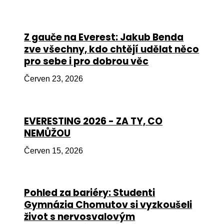
Péče
Od
Z gauče na Everest: Jakub Benda
por
zve všechny, kdo chtějí udělat něco
pro sebe i pro dobrou věc
Pé
kro
Červen 23, 2026
So
por
EVERESTING 2026 - ZA TY, CO
Er
NEMŮŽOU
Ps
Červen 15, 2026
péč
Re
Pohled za bariéry: Studenti
Re
Gymnázia Chomutov si vyzkoušeli
Nu
život s nervosvalovým