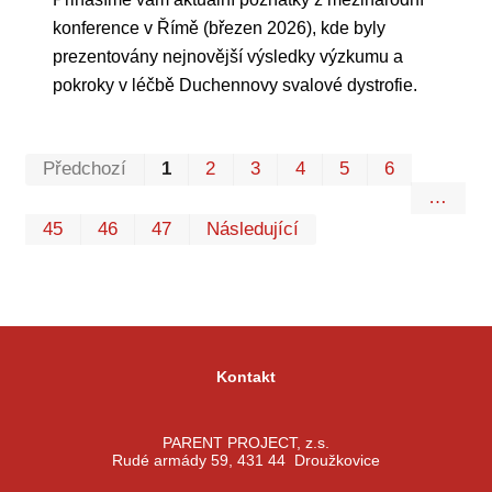
konference v Římě (březen 2026), kde byly
prezentovány nejnovější výsledky výzkumu a
pokroky v léčbě Duchennovy svalové dystrofie.
Prvn
Pos
Předchozí
1
2
3
4
5
6
…
45
46
47
Následující
Kontakt
PARENT PROJECT, z.s.
Rudé armády 59, 431 44 Droužkovice