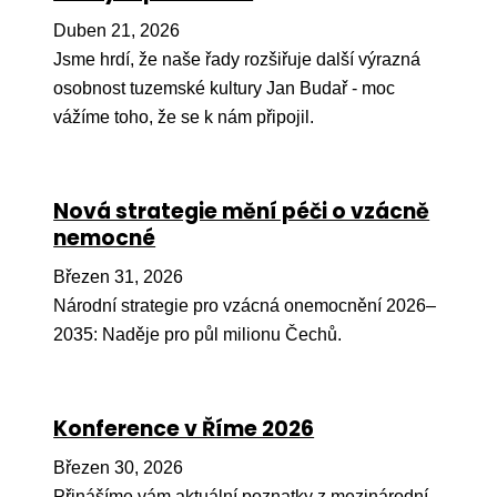
Pr
Duben 21, 2026
O ná
Jsme hrdí, že naše řady rozšiřuje další výrazná
osobnost tuzemské kultury Jan Budař - moc
Ak
vážíme toho, že se k nám připojil.
Po
Mé
Nová strategie mění péči o vzácně
Po
nemocné
dárc
Březen 31, 2026
Do
Národní strategie pro vzácná onemocnění 2026–
Ko
2035: Naděje pro půl milionu Čechů.
Kont
Konference v Říme 2026
Březen 30, 2026
Přinášíme vám aktuální poznatky z mezinárodní