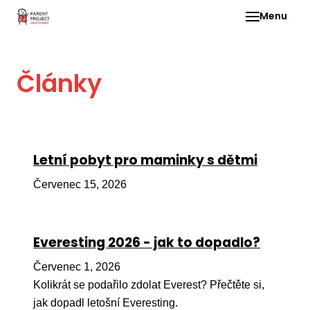
Menu
Pro 
Články
O ne
Pr
dia
In
Letní pobyt pro maminky s dětmi
DMD
Červenec 15, 2026
Ge
Př
Everesting 2026 - jak to dopadlo?
Li
Červenec 1, 2026
Ne
one
Kolikrát se podařilo zdolat Everest? Přečtěte si,
dět
jak dopadl letošní Everesting.