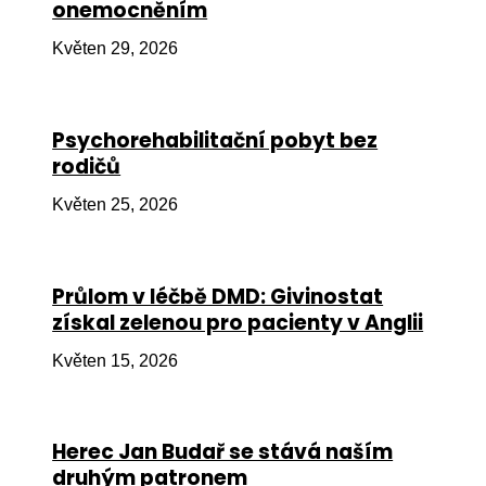
onemocněním
Ko
Květen 29, 2026
Výz
No
Psychorehabilitační pobyt bez
Re
rodičů
Aktiv
Květen 25, 2026
Ak
Je
Průlom v léčbě DMD: Givinostat
získal zelenou pro pacienty v Anglii
Ve
Květen 15, 2026
Sv
sval
Od
Herec Jan Budař se stává naším
kon
druhým patronem