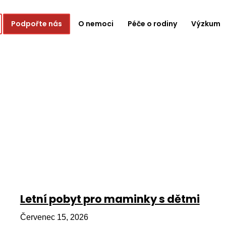
Podpořte nás
O nemoci
Péče o rodiny
Výzkum
Letní pobyt pro maminky s dětmi
Červenec 15, 2026