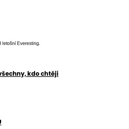
l letošní Everesting.
všechny, kdo chtějí
U