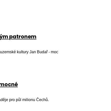
uhým patronem
 tuzemské kultury Jan Budař - moc
nemocné
děje pro půl milionu Čechů.