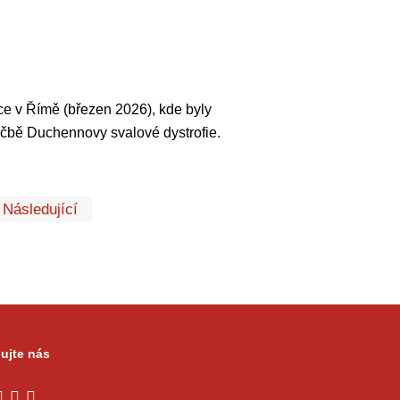
e v Římě (březen 2026), kde byly
éčbě Duchennovy svalové dystrofie.
První
Poslední
Následující
ujte nás