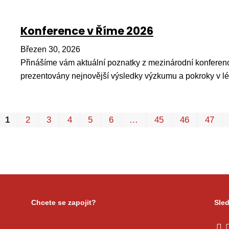
Konference v Říme 2026
Březen 30, 2026
Přinášíme vám aktuální poznatky z mezinárodní konferenc
prezentovány nejnovější výsledky výzkumu a pokroky v l
1
2
3
4
5
6
…
45
46
47
Chcete se zapojit?
Sled