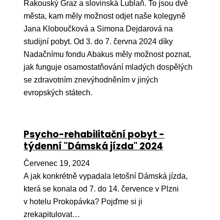
Pr
Rakouský Graz a slovinská Lublaň. To jsou dvě
města, kam měly možnost odjet naše kolegyně
O ná
Jana Kloboučková a Simona Dejdarová na
studijní pobyt. Od 3. do 7. června 2024 díky
Ak
Nadačnímu fondu Abakus měly možnost poznat,
Po
jak funguje osamostatňování mladých dospělých
se zdravotním znevýhodněním v jiných
Mé
evropských státech.
Po
dárc
Do
Psycho-rehabilitační pobyt -
týdenní "Dámská jízda" 2024
Ko
Červenec 19, 2024
Kont
A jak konkrétně vypadala letošní Dámská jízda,
která se konala od 7. do 14. července v Plzni
v hotelu Prokopávka? Pojďme si ji
zrekapitulovat…