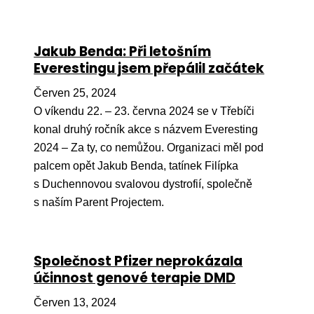
Jakub Benda: Při letošním
Everestingu jsem přepálil začátek
Červen 25, 2024
O víkendu 22. – 23. června 2024 se v Třebíči
konal druhý ročník akce s názvem Everesting
2024 – Za ty, co nemůžou. Organizaci měl pod
palcem opět Jakub Benda, tatínek Filípka
s Duchennovou svalovou dystrofií, společně
s naším Parent Projectem.
Společnost Pfizer neprokázala
účinnost genové terapie DMD
Červen 13, 2024