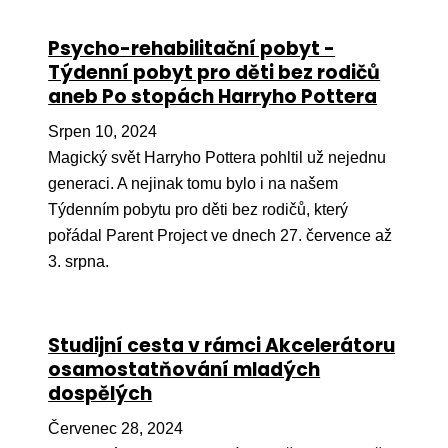
Ko
Psycho-rehabilitační pobyt -
Výz
Týdenní pobyt pro děti bez rodičů
aneb Po stopách Harryho Pottera
No
Srpen 10, 2024
Re
Magický svět Harryho Pottera pohltil už nejednu
generaci. A nejinak tomu bylo i na našem
Aktiv
Týdenním pobytu pro děti bez rodičů, který
Ak
pořádal Parent Project ve dnech 27. července až
Je
3. srpna.
Ve
Sv
Studijní cesta v rámci Akcelerátoru
sval
osamostatňování mladých
dospělých
Od
kon
Červenec 28, 2024