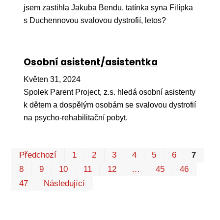
jsem zastihla Jakuba Bendu, tatínka syna Filípka
s Duchennovou svalovou dystrofií, letos?
Osobní asistent/asistentka
Květen 31, 2024
Spolek Parent Project, z.s. hledá osobní asistenty
k dětem a dospělým osobám se svalovou dystrofií
na psycho-rehabilitační pobyt.
Pr
Předchozí
1
2
3
4
5
6
7
P
8
9
10
11
12
…
45
46
47
Následující