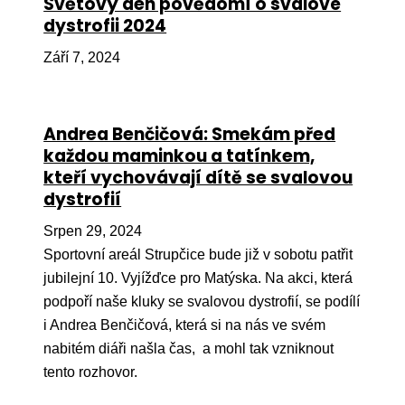
Světový den povědomí o svalové
dystrofii 2024
Péče
Září 7, 2024
Od
por
Pé
Andrea Benčičová: Smekám před
kro
každou maminkou a tatínkem,
So
kteří vychovávají dítě se svalovou
por
dystrofií
Er
Srpen 29, 2024
Sportovní areál Strupčice bude již v sobotu patřit
Ps
jubilejní 10. Vyjížďce pro Matýska. Na akci, která
péč
podpoří naše kluky se svalovou dystrofií, se podílí
Re
i Andrea Benčičová, která si na nás ve svém
Re
nabitém diáři našla čas, a mohl tak vzniknout
tento rozhovor.
Nu