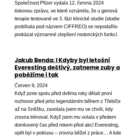
Společnost Pfizer vydala 12. června 2024
tiskovou zprávu, ve které oznámila, že u genová
terapie testované ve 3. fázi klinické studie (studie
probíhala pod názvem CIFFREO) se nepodařilo
prokázat významné zlepšení motorických funkcí.
Jakub Benda: I Kdyby byl letošní
Everesting deštivý, zatneme zuby a
poběžíme i tak
Červen 9, 2024
Když jsme spolu před dvěma roky dělali první
rozhovor před jeho legendárním během z Třebíče
až na Sněžku, zavolala jsem mu ve chvíli, kdy
zrovna trénoval. Když jsem mu volala v předem
domluvený čas před rokem před akcí Everesting,
opět byl v poklusu – zrovna běžel z práce… A kde