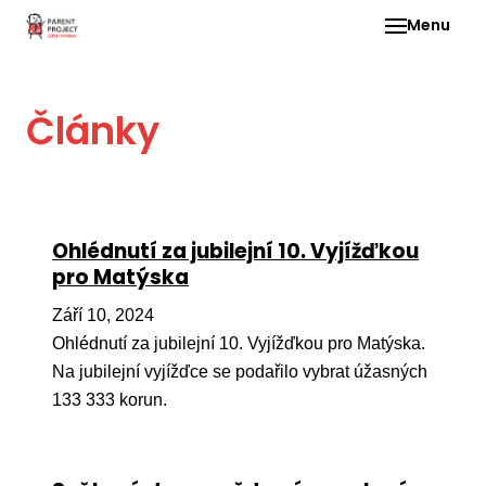
Menu
Pro 
Články
O ne
Pr
dia
In
Ohlédnutí za jubilejní 10. Vyjížďkou
DMD
pro Matýska
Ge
Září 10, 2024
Př
Ohlédnutí za jubilejní 10. Vyjížďkou pro Matýska.
Na jubilejní vyjížďce se podařilo vybrat úžasných
Li
133 333 korun.
Ne
one
dět