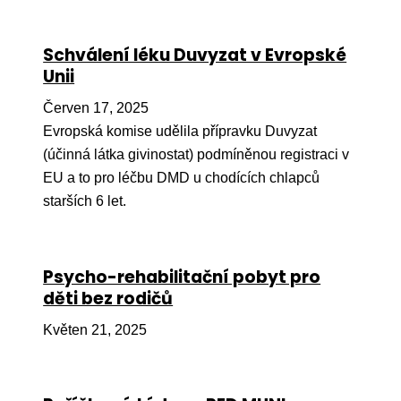
Ko
Schválení léku Duvyzat v Evropské
Výz
Unii
No
Červen 17, 2025
Re
Evropská komise udělila přípravku Duvyzat
(účinná látka givinostat) podmíněnou registraci v
Aktiv
EU a to pro léčbu DMD u chodících chlapců
Ak
starších 6 let.
Je
Ve
Psycho-rehabilitační pobyt pro
děti bez rodičů
Sv
sval
Květen 21, 2025
Od
kon