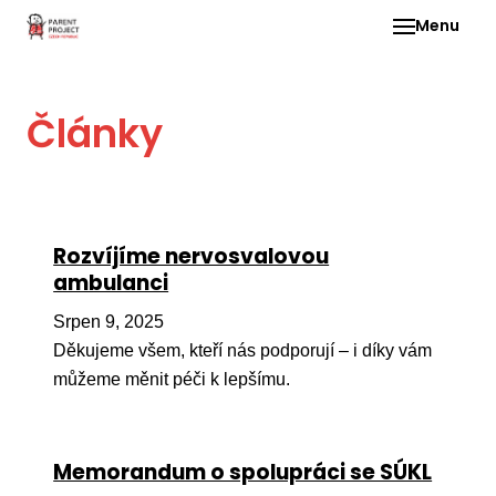
Menu
Pro 
Články
O ne
Pr
dia
In
Rozvíjíme nervosvalovou
DMD
ambulanci
Ge
Srpen 9, 2025
Př
Děkujeme všem, kteří nás podporují – i díky vám
můžeme měnit péči k lepšímu.
Li
Ne
one
Memorandum o spolupráci se SÚKL
dět