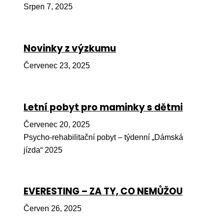
Srpen 7, 2025
Péče
Od
por
Novinky z výzkumu
Pé
Červenec 23, 2025
kro
So
por
Letní pobyt pro maminky s dětmi
Er
Červenec 20, 2025
Psycho-rehabilitační pobyt – týdenní „Dámská
Ps
jízda“ 2025
péč
Re
EVERESTING – ZA TY, CO NEMŮŽOU
Re
Nu
Červen 26, 2025