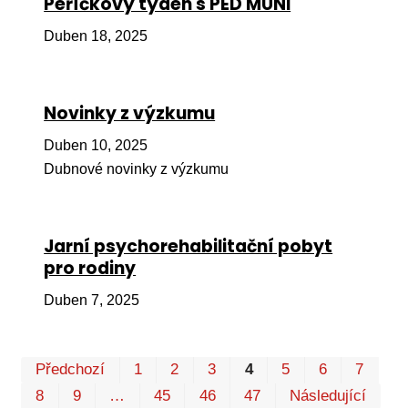
Peříčkový týden s PED MUNI
Pr
Duben 18, 2025
O ná
Ak
Novinky z výzkumu
Po
Duben 10, 2025
Mé
Dubnové novinky z výzkumu
Po
dárc
Do
Jarní psychorehabilitační pobyt
pro rodiny
Ko
Duben 7, 2025
Kont
Pr
Předchozí
1
2
3
4
5
6
7
P
8
9
…
45
46
47
Následující