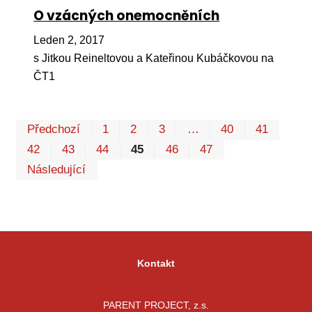
O vzácných onemocněních
Leden 2, 2017
s Jitkou Reineltovou a Kateřinou Kubáčkovou na
ČT1
Prv
P
Předchozí
1
2
3
…
40
41
42
43
44
45
46
47
Následující
Kontakt
PARENT PROJECT, z.s.