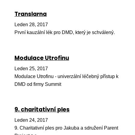
Péče
Translarna
Od
Leden 28, 2017
por
První kauzální lék pro DMD, který je schválený.
Pé
kro
Modulace Utrofinu
So
por
Leden 25, 2017
Er
Modulace Utrofinu - univerzální léčebný přístup k
DMD od firmy Summit
Ps
péč
Re
9. charitativní ples
Re
Leden 24, 2017
Nu
9. Charitativní ples pro Jakuba a sdružení Parent