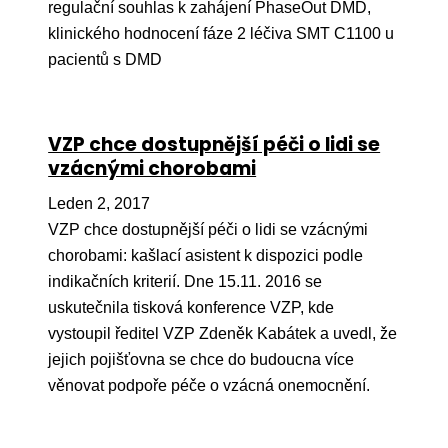
regulační souhlas k zahájení PhaseOut DMD,
klinického hodnocení fáze 2 léčiva SMT C1100 u
pacientů s DMD
VZP chce dostupnější péči o lidi se
vzácnými chorobami
Leden 2, 2017
VZP chce dostupnější péči o lidi se vzácnými
chorobami: kašlací asistent k dispozici podle
indikačních kriterií. Dne 15.11. 2016 se
uskutečnila tisková konference VZP, kde
vystoupil ředitel VZP Zdeněk Kabátek a uvedl, že
jejich pojišťovna se chce do budoucna více
věnovat podpoře péče o vzácná onemocnění.