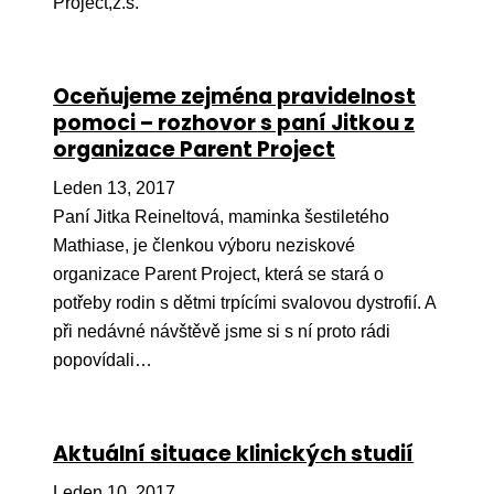
Project,z.s.
Ko
Výz
Oceňujeme zejména pravidelnost
No
pomoci – rozhovor s paní Jitkou z
organizace Parent Project
Re
Leden 13, 2017
Aktiv
Paní Jitka Reineltová, maminka šestiletého
Ak
Mathiase, je členkou výboru neziskové
organizace Parent Project, která se stará o
Je
potřeby rodin s dětmi trpícími svalovou dystrofií. A
Ve
při nedávné návštěvě jsme si s ní proto rádi
popovídali…
Sv
sval
Od
Aktuální situace klinických studií
kon
Leden 10, 2017