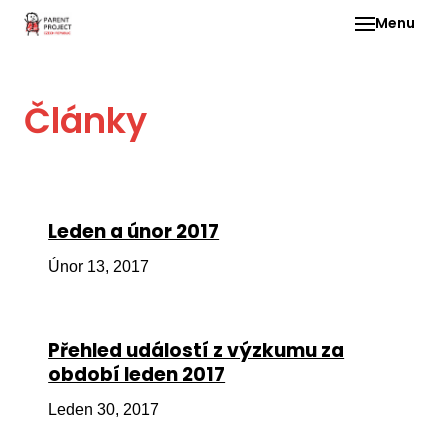
Menu
Pro 
Články
O ne
Pr
dia
In
Leden a únor 2017
DMD
Únor 13, 2017
Ge
Př
Přehled událostí z výzkumu za
Li
období leden 2017
Ne
Leden 30, 2017
one
dět