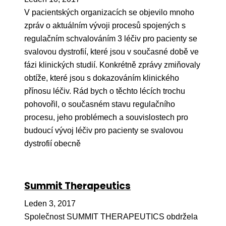
Pr
V pacientských organizacích se objevilo mnoho
zpráv o aktuálním vývoji procesů spojených s
O ná
regulačním schvalováním 3 léčiv pro pacienty se
Ak
svalovou dystrofií, které jsou v současné době ve
Po
fázi klinických studií. Konkrétně zprávy zmiňovaly
obtíže, které jsou s dokazováním klinického
Mé
přínosu léčiv. Rád bych o těchto lécích trochu
Po
pohovořil, o současném stavu regulačního
dárc
procesu, jeho problémech a souvislostech pro
budoucí vývoj léčiv pro pacienty se svalovou
Do
dystrofií obecně
Ko
Kont
Summit Therapeutics
Leden 3, 2017
Společnost SUMMIT THERAPEUTICS obdržela