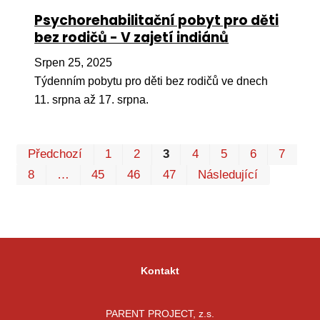
Psychorehabilitační pobyt pro děti
bez rodičů - V zajetí indiánů
Srpen 25, 2025
Týdenním pobytu pro děti bez rodičů ve dnech
11. srpna až 17. srpna.
Pr
Předchozí
1
2
3
4
5
6
7
P
8
…
45
46
47
Následující
Kontakt
PARENT PROJECT, z.s.