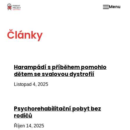
Menu
Pro 
Články
O ne
Pr
dia
In
Harampádí s příběhem pomohlo
DMD
dětem se svalovou dystrofií
Ge
Listopad 4, 2025
Př
Li
Psychorehabilitační pobyt bez
Ne
rodičů
one
dět
Říjen 14, 2025