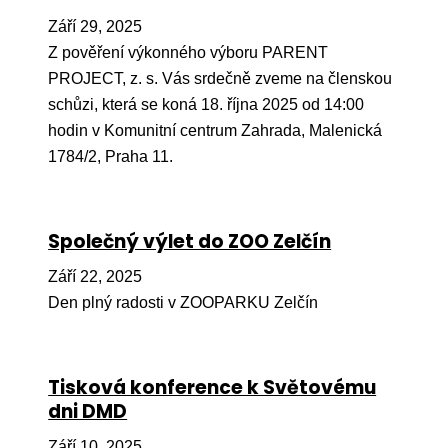
Ko
Září 29, 2025
Z pověření výkonného výboru PARENT
Výz
PROJECT, z. s. Vás srdečně zveme na členskou
No
schůzi, která se koná 18. října 2025 od 14:00
hodin v Komunitní centrum Zahrada, Malenická
Re
1784/2, Praha 11.
Aktiv
Ak
Společný výlet do ZOO Zelčín
Je
Září 22, 2025
Ve
Den plný radosti v ZOOPARKU Zelčín
Sv
sval
Tisková konference k Světovému
Od
dni DMD
kon
Září 10, 2025