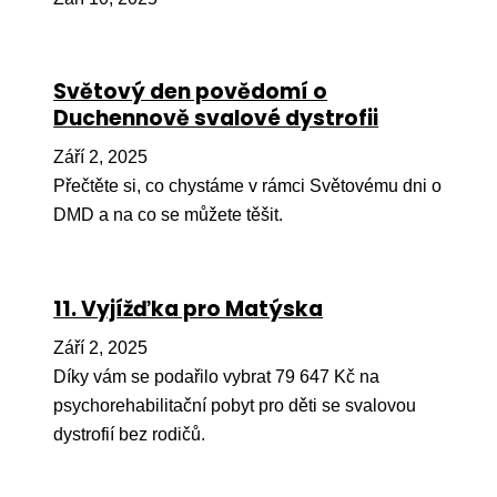
Pr
O ná
Světový den povědomí o
Ak
Duchennově svalové dystrofii
Po
Září 2, 2025
Mé
Přečtěte si, co chystáme v rámci Světovému dni o
DMD a na co se můžete těšit.
Po
dárc
Do
11. Vyjížďka pro Matýska
Ko
Září 2, 2025
Díky vám se podařilo vybrat 79 647 Kč na
Kont
psychorehabilitační pobyt pro děti se svalovou
dystrofií bez rodičů.