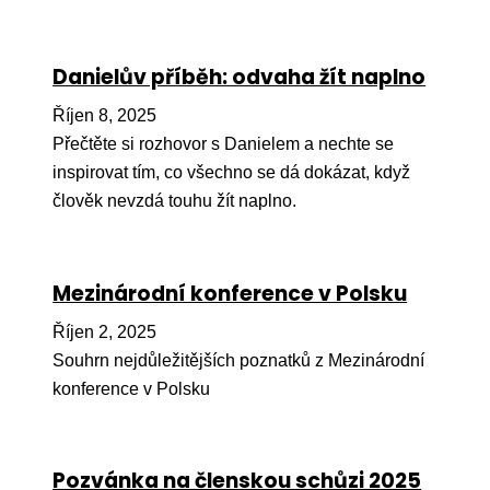
Péče
Danielův příběh: odvaha žít naplno
Od
por
Říjen 8, 2025
Pé
Přečtěte si rozhovor s Danielem a nechte se
kro
inspirovat tím, co všechno se dá dokázat, když
člověk nevzdá touhu žít naplno.
So
por
Er
Mezinárodní konference v Polsku
Ps
Říjen 2, 2025
péč
Souhrn nejdůležitějších poznatků z Mezinárodní
Re
konference v Polsku
Re
Nu
Pozvánka na členskou schůzi 2025